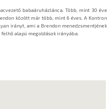
iacvezető babaáruházlánca. Több, mint 30 éve
ndon között már több, mint 6 éves. A Kontron
 olyan irányt, ami a Brendon menedzsmentjének
s felhő alapú megoldások irányába.