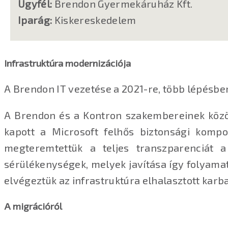
Ügyfél:
Brendon Gyermekáruház Kft.
Iparág:
Kiskereskedelem
Infrastruktúra modernizációja
A Brendon IT vezetése a 2021-re, több lépésben
A Brendon és a Kontron szakembereinek közö
kapott a Microsoft felhős biztonsági komp
megteremtettük a teljes transzparenciát 
sérülékenységek, melyek javítása így folyamat
elvégeztük az infrastruktúra elhalasztott karba
A migrációról