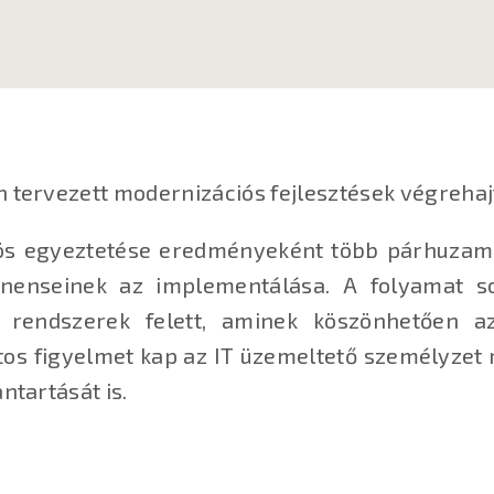
 tervezett modernizációs fejlesztések végrehajt
s egyeztetése eredményeként több párhuzamo
onenseinek az implementálása. A folyamat s
a rendszerek felett, aminek köszönhetően a
os figyelmet kap az IT üzemeltető személyzet ré
ntartását is.