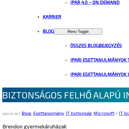
IPAR 4.0 – ON DEMAND
KARRIER
BLOG
Menu Toggle
ÖSSZES BLOGBEJEGYZÉS
IPARI ESETTANULMÁNYOK 
IPARI ESETTANULMÁNYOK 
BIZTONSÁGOS FELHŐ ALAPÚ 
/
Blog
,
Esettanulmány
,
IT biztonság
,
Microsoft
/
IT b
2021-01-10
Brendon gyermekáruházak