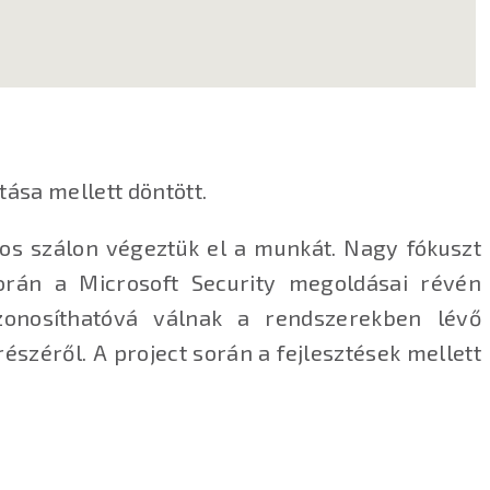
ása mellett döntött.
s szálon végeztük el a munkát. Nagy fókuszt
orán a Microsoft Security megoldásai révén
zonosíthatóvá válnak a rendszerekben lévő
széről. A project során a fejlesztések mellett