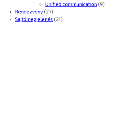
Unified communication
(9)
Rendezvény
(27)
Sajtómegjelenés
(21)
Kontron Hungary Kft.
2040 Budaörs, Puskás
Tivadar út 14.
T: +36 1 371 8000