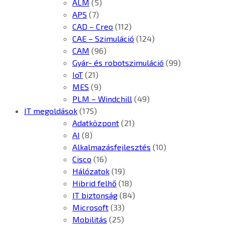
ALM
(5)
APS
(7)
CAD – Creo
(112)
CAE – Szimuláció
(124)
CAM
(96)
Gyár- és robotszimuláció
(99)
IoT
(21)
MES
(9)
PLM – Windchill
(49)
IT megoldások
(175)
Adatközpont
(21)
AI
(8)
Alkalmazásfejlesztés
(10)
Cisco
(16)
Hálózatok
(19)
Hibrid felhő
(18)
IT biztonság
(84)
Microsoft
(33)
Mobilitás
(25)