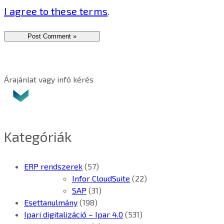
I agree to these terms
.
Árajánlat vagy infó kérés
Kategóriák
ERP rendszerek
(57)
Infor CloudSuite
(22)
SAP
(31)
Esettanulmány
(198)
Ipari digitalizáció – Ipar 4.0
(531)