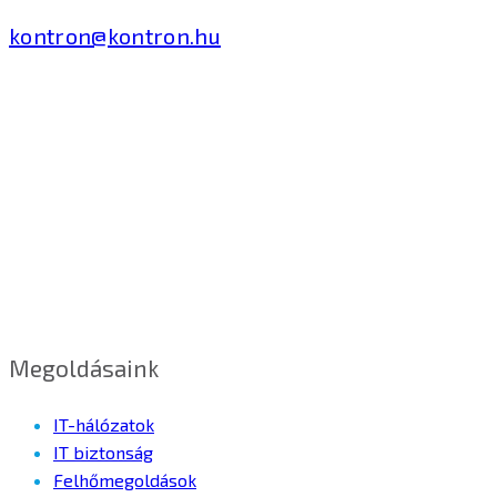
kontron@kontron.hu
Megoldásaink
IT-hálózatok
IT biztonság
Felhőmegoldások