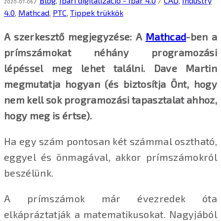
/
Blog
,
Ipari digitalizáció - Ipar 4.0
/
CAD
,
Industry
2020-07-06
4.0
,
Mathcad
,
PTC
,
Tippek trükkök
A szerkesztő megjegyzése: A
Mathcad
-ben a
prímszámokat néhány programozási
lépéssel meg lehet találni. Dave Martin
megmutatja hogyan (és biztosítja Önt, hogy
nem kell sok programozási tapasztalat ahhoz,
hogy meg is értse).
Ha egy szám pontosan két számmal osztható,
eggyel és önmagával, akkor prímszámokról
beszélünk.
A prímszámok már évezredek óta
elkápráztatják a matematikusokat. Nagyjából