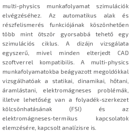
multi-physics munkafolyamat szimulációk
elvégzéséhez. Az automatikus alak és
részfelismerés funkciójának köszönhetően
több mint ötször gyorsabbá tehető egy
szimulációs ciklus. A dizájn vizsgálata
egyszerű, mivel minden elterjedt CAD
szoftverrel kompatibilis. A multi-physics
munkafolyamatokba beágyazott megoldókkal
vizsgálhatóak a statikai, dinamikai, hőtani,
áramlástani, elektromágneses problémák,
illetve lehetőség van a folyadék-szerkezet
kölcsönhatásának (FSI) és az
elektromágneses-termikus kapcsolatok
elemzésére, kapcsolt analízisre is.