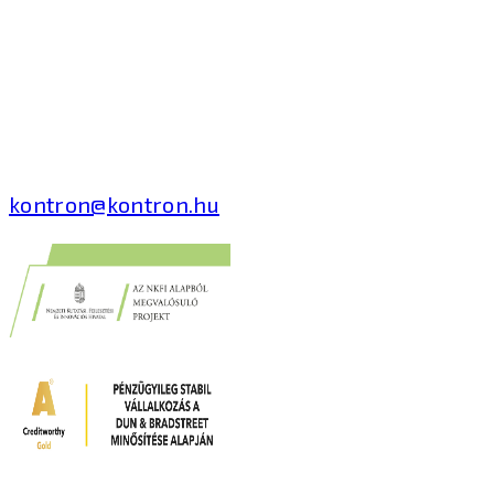
Kontron Hungary Kft.
2040 Budaörs, Puskás
Tivadar út 14.
T: +36 1 371 8000
kontron@kontron.hu