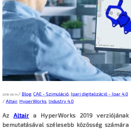
/
Blog
,
CAE - Szimuláció
,
Ipari digitalizáció - Ipar 4.0
2019-06-14
/
Altair
,
HyperWorks
,
Industry 4.0
Az
Altair
a HyperWorks 2019 verziójának
bemutatásával szélesebb közösség számára