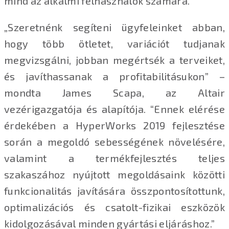
mind az alkalmi felhasználók számára.
„Szeretnénk segíteni ügyfeleinket abban,
hogy több ötletet, variációt tudjanak
megvizsgálni, jobban megértsék a terveiket,
és javíthassanak a profitabilitásukon” –
mondta James Scapa, az Altair
vezérigazgatója és alapítója. “Ennek elérése
érdekében a HyperWorks 2019 fejlesztése
során a megoldó sebességének növelésére,
valamint a termékfejlesztés teljes
szakaszához nyújtott megoldásaink közötti
funkcionalitás javítására összpontosítottunk,
optimalizációs és csatolt-fizikai eszközök
kidolgozásával minden gyártási eljáráshoz.”