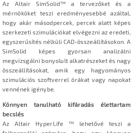
Az Altair SimSolid™ a tervezőket és a
mérnököket teszi eredményesebbé azáltal,
hogy akár másodpercek, percek alatt képes
szerkezeti szimulációkat elvégezni az eredeti,
egyszerűsítés nélküli CAD-összeállításokon. A
SimSolid képes gyorsan analizálni
megvizsgálni bonyolult alkatrészeket és nagy
összeállításokat, amik egy hagyományos
szimulációs szoftverrel órákat vagy napokat
vennének igénybe.
Könnyen tanulható kifáradás élettartam
becslés
Az Altair HyperLife ™ lehetővé teszi a