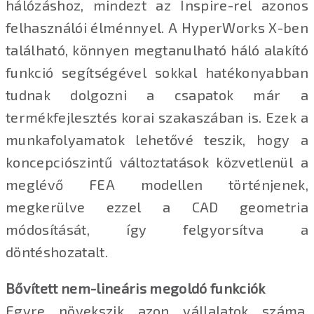
hálózáshoz, mindezt az Inspire-rel azonos
felhasználói élménnyel. A HyperWorks X-ben
található, könnyen megtanulható háló alakító
funkció segítségével sokkal hatékonyabban
tudnak dolgozni a csapatok már a
termékfejlesztés korai szakaszában is. Ezek a
munkafolyamatok lehetővé teszik, hogy a
koncepciószintű változtatások közvetlenül a
meglévő FEA modellen történjenek,
megkerülve ezzel a CAD geometria
módosítását, így felgyorsítva a
döntéshozatalt.
Bővített nem-lineáris megoldó funkciók
Egyre növekszik azon vállalatok száma,