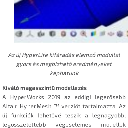
Az új HyperLife kifáradás elemző modullal
gyors és megbízható eredményeket
kaphatunk
Kiváló magasszintű modellezés
A HyperWorks 2019 az eddigi legerősebb
Altair HyperMesh ™ verziót tartalmazza. Az
új funkciók lehetővé teszik a legnagyobb,
legösszetettebb végeselemes modellek