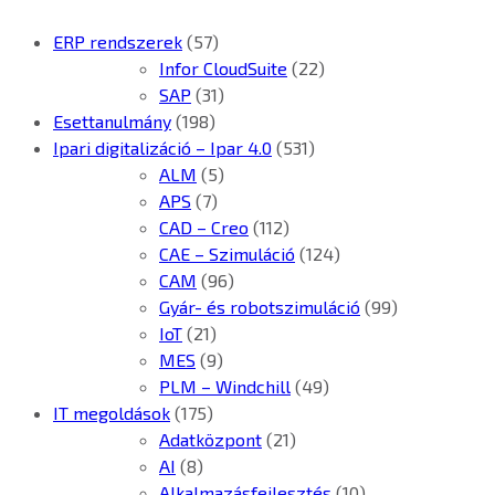
ERP rendszerek
(57)
Infor CloudSuite
(22)
SAP
(31)
Esettanulmány
(198)
Ipari digitalizáció – Ipar 4.0
(531)
ALM
(5)
APS
(7)
CAD – Creo
(112)
CAE – Szimuláció
(124)
CAM
(96)
Gyár- és robotszimuláció
(99)
IoT
(21)
MES
(9)
PLM – Windchill
(49)
IT megoldások
(175)
Adatközpont
(21)
AI
(8)
Alkalmazásfejlesztés
(10)