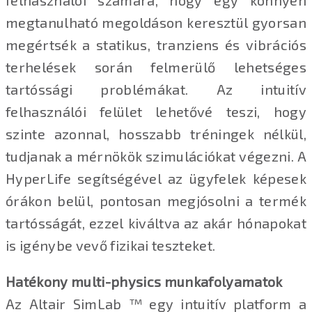
felhasználói számára, hogy egy könnyen
megtanulható megoldáson keresztül gyorsan
megértsék a statikus, tranziens és vibrációs
terhelések során felmerülő lehetséges
tartóssági problémákat. Az intuitív
felhasználói felület lehetővé teszi, hogy
szinte azonnal, hosszabb tréningek nélkül,
tudjanak a mérnökök szimulációkat végezni. A
HyperLife segítségével az ügyfelek képesek
órákon belül, pontosan megjósolni a termék
tartósságát, ezzel kiváltva az akár hónapokat
is igénybe vevő fizikai teszteket.
Hatékony multi-physics munkafolyamatok
Az Altair SimLab ™ egy intuitív platform a