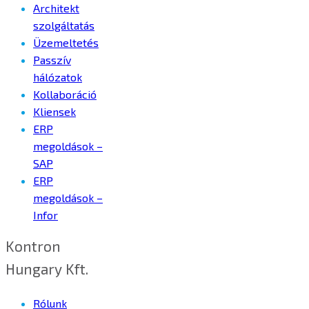
Architekt
szolgáltatás
Üzemeltetés
Passzív
hálózatok
Kollaboráció
Kliensek
ERP
megoldások –
SAP
ERP
megoldások –
Infor
Kontron
Hungary Kft.
Rólunk