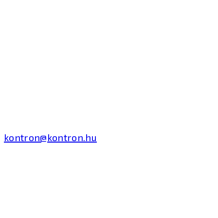
Kontron Hungary Kft.
2040 Budaörs, Puskás
Tivadar út 14.
T: +36 1 371 8000
kontron@kontron.hu