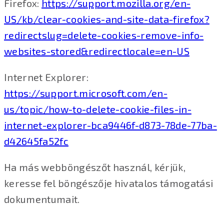
Firefox:
https://support.mozilla.org/en-
US/kb/clear-cookies-and-site-data-firefox?
redirectslug=delete-cookies-remove-info-
websites-stored&redirectlocale=en-US
Internet Explorer:
https://support.microsoft.com/en-
us/topic/how-to-delete-cookie-files-in-
internet-explorer-bca9446f-d873-78de-77ba-
d42645fa52fc
Ha más webböngészőt használ, kérjük,
keresse fel böngészője hivatalos támogatási
dokumentumait.