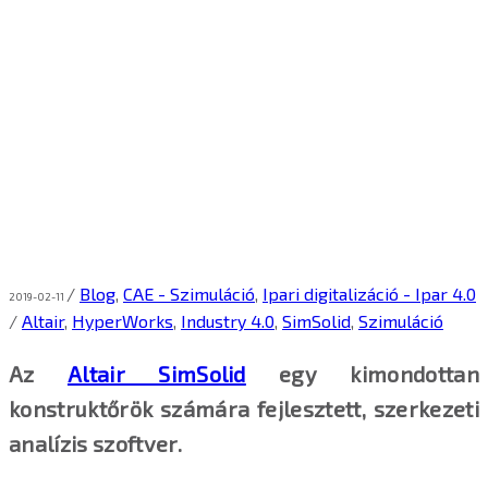
/
Blog
,
CAE - Szimuláció
,
Ipari digitalizáció - Ipar 4.0
2019-02-11
/
Altair
,
HyperWorks
,
Industry 4.0
,
SimSolid
,
Szimuláció
Az
Altair SimSolid
egy kimondottan
konstruktőrök számára fejlesztett, szerkezeti
analízis szoftver.