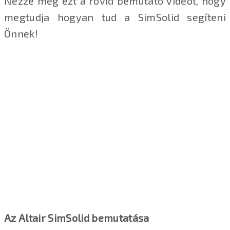
Nézze meg ezt a rövid bemutató videót, hogy
megtudja hogyan tud a SimSolid segíteni
Önnek!
Az Altair SimSolid bemutatása