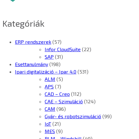
Kategóriák
ERP rendszerek
(57)
Infor CloudSuite
(22)
SAP
(31)
Esettanulmány
(198)
Ipari digitalizáció – Ipar 4.0
(531)
ALM
(5)
APS
(7)
CAD – Creo
(112)
CAE – Szimuláció
(124)
CAM
(96)
Gyár- és robotszimuláció
(99)
IoT
(21)
MES
(9)
PLM – Windchill
(49)