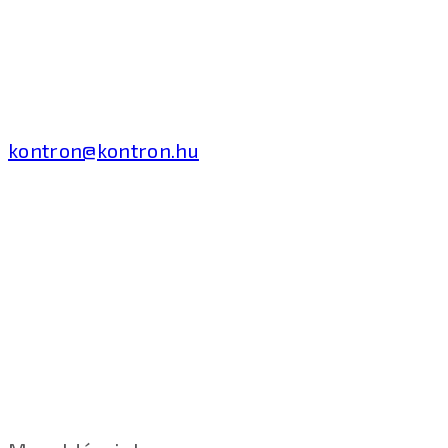
Kontron Hungary Kft.
2040 Budaörs, Puskás
Tivadar út 14.
T: +36 1 371 8000
kontron@kontron.hu