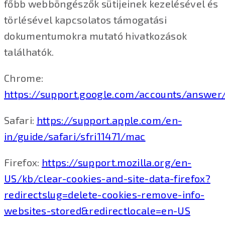
főbb webböngészők sütijeinek kezelésével és
törlésével kapcsolatos támogatási
dokumentumokra mutató hivatkozások
találhatók.
Chrome:
https://support.google.com/accounts/answer
Safari:
https://support.apple.com/en-
in/guide/safari/sfri11471/mac
Firefox:
https://support.mozilla.org/en-
US/kb/clear-cookies-and-site-data-firefox?
redirectslug=delete-cookies-remove-info-
websites-stored&redirectlocale=en-US