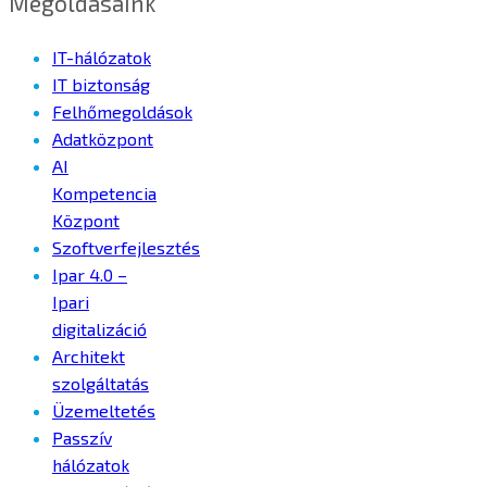
Megoldásaink
IT-hálózatok
IT biztonság
Felhőmegoldások
Adatközpont
AI
Kompetencia
Központ
Szoftverfejlesztés
Ipar 4.0 –
Ipari
digitalizáció
Architekt
szolgáltatás
Üzemeltetés
Passzív
hálózatok