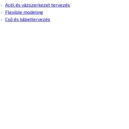
Acél és vázszerkezet tervezés
Flexible modeling
Cső és kábeltervezés
Kontron Hungary Kft.
2040 Budaörs, Puskás
Tivadar út 14.
T: +36 1 371 8000