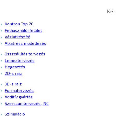
Kér
Kontron Top 20
Felhasználói felület
Vázlatkészítő
Alkatrész modellezés
Összeállítás tervezés
Lemeztervezés
Hegesztés
2D-s rajz
3D-s rajz
Formatervezés
Additív gyártás
Szerszámtervezés , NC
Szimuláció