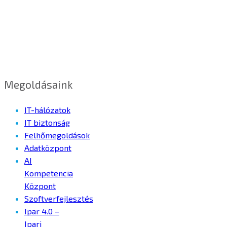
Megoldásaink
IT-hálózatok
IT biztonság
Felhőmegoldások
Adatközpont
AI
Kompetencia
Központ
Szoftverfejlesztés
Ipar 4.0 –
Ipari