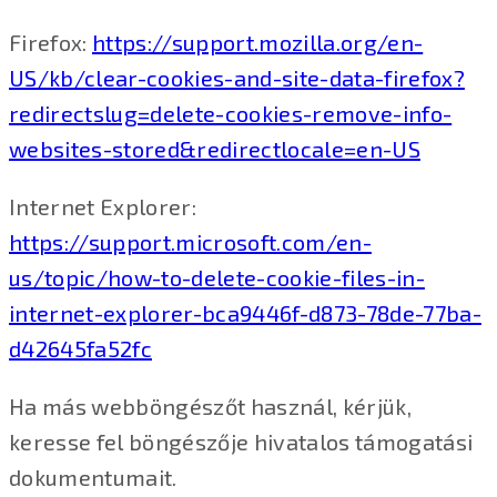
Firefox:
https://support.mozilla.org/en-
US/kb/clear-cookies-and-site-data-firefox?
redirectslug=delete-cookies-remove-info-
websites-stored&redirectlocale=en-US
Internet Explorer:
https://support.microsoft.com/en-
us/topic/how-to-delete-cookie-files-in-
internet-explorer-bca9446f-d873-78de-77ba-
d42645fa52fc
Ha más webböngészőt használ, kérjük,
keresse fel böngészője hivatalos támogatási
dokumentumait.