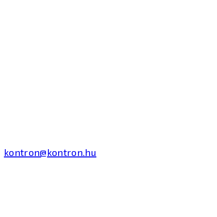
Kontron Hungary Kft.
2040 Budaörs, Puskás
Tivadar út 14.
T: +36 1 371 8000
kontron@kontron.hu