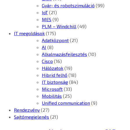
Gyár- és robotszimuláció
(99)
IoT
(21)
MES
(9)
PLM – Windchill
(49)
IT megoldások
(175)
Adatközpont
(21)
AI
(8)
Alkalmazásfejlesztés
(10)
Cisco
(16)
Hálózatok
(19)
Hibrid felhő
(18)
IT biztonság
(84)
Microsoft
(33)
Mobilitás
(25)
Unified communication
(9)
Rendezvény
(27)
Sajtómegjelenés
(21)