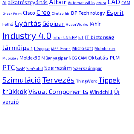
CAD
Altair
alkatrészgyártás
AI
Automatizálás
CAM
Azure
Creo
Esprit
Cisco
DP Technology
Címlap hír
Check Point
Gyártás
Gépipar
i4hír
Felhő
HyperWorks
Industry 4.0
IT biztonság
Infor LN ERP
IoT
Járműipar
Microsoft
Légiipar
MobileIron
MES Pharis
Oktatás
PLM
Moldex3D
Műanyagipar
NCG CAM
Mobilitás
PTC
Szerszám
SAP
Szerszámipar
SimSolid
Tervezés
Szimuláció
Tippek
ThingWorx
trükkök
Visual Components
Új
Windchill
verzió