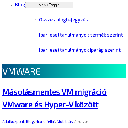
Blog
Menu Toggle
Összes blogbejegyzés
Ipari esettanulmányok termék szerint
Ipari esettanulmányok iparág szerint
VMWARE
Másolásmentes VM migráció
VMware és Hyper-V között
/
Adatközpont
,
Blog
,
Hibrid felhő
,
Mobilitás
2015-04-30