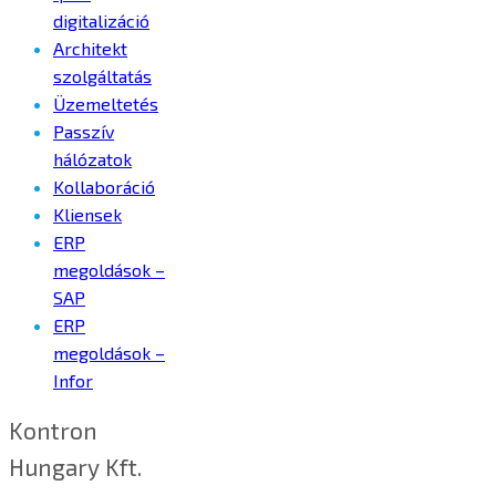
digitalizáció
Architekt
szolgáltatás
Üzemeltetés
Passzív
hálózatok
Kollaboráció
Kliensek
ERP
megoldások –
SAP
ERP
megoldások –
Infor
Kontron
Hungary Kft.