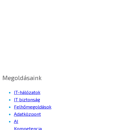
Megoldásaink
IT-hálózatok
IT biztonság
Felhőmegoldások
Adatközpont
AI
Kompetencia