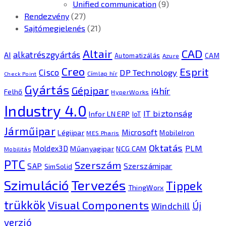
Unified communication
(9)
Rendezvény
(27)
Sajtómegjelenés
(21)
CAD
Altair
alkatrészgyártás
AI
Automatizálás
CAM
Azure
Creo
Esprit
Cisco
DP Technology
Címlap hír
Check Point
Gyártás
Gépipar
i4hír
Felhő
HyperWorks
Industry 4.0
IT biztonság
Infor LN ERP
IoT
Járműipar
Microsoft
Légiipar
MobileIron
MES Pharis
Oktatás
PLM
Moldex3D
Műanyagipar
NCG CAM
Mobilitás
PTC
Szerszám
SAP
Szerszámipar
SimSolid
Tervezés
Szimuláció
Tippek
ThingWorx
trükkök
Visual Components
Új
Windchill
verzió