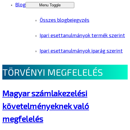
Blog
Menu Toggle
Összes blogbejegyzés
Ipari esettanulmányok termék szerint
Ipari esettanulmányok iparág szerint
TÖRVÉNYI MEGFELELÉS
Magyar számlakezelési
követelményeknek való
megfelelés