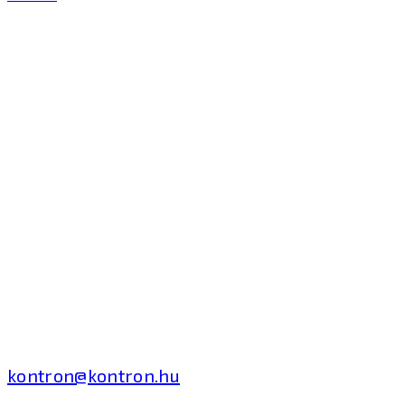
Kontron Hungary Kft.
2040 Budaörs, Puskás
Tivadar út 14.
T: +36 1 371 8000
kontron@kontron.hu