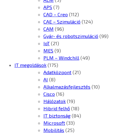
APS
(7)
CAD – Creo
(112)
CAE – Szimuláció
(124)
CAM
(96)
Gyár- és robotszimuláció
(99)
IoT
(21)
MES
(9)
PLM – Windchill
(49)
IT megoldások
(175)
Adatközpont
(21)
AI
(8)
Alkalmazásfejlesztés
(10)
Cisco
(16)
Hálózatok
(19)
Hibrid felhő
(18)
IT biztonság
(84)
Microsoft
(33)
Mobilitás
(25)