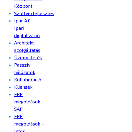
Központ
Szoftverfejlesztés
Ipar 4.0 –
Ipari
digitalizáció
Architekt
szolgáltatás
Üzemeltetés
Passzív
hálózatok
Kollaboráció
Kliensek
ERP
megoldások –
SAP
ERP
megoldások –
Infor