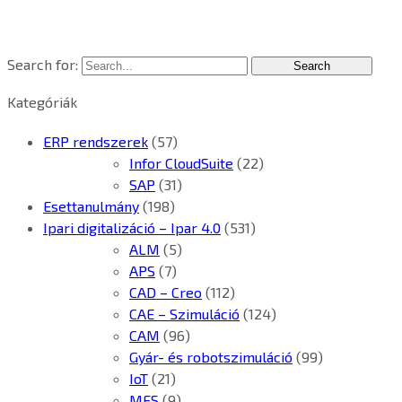
Search for:
Kategóriák
ERP rendszerek
(57)
Infor CloudSuite
(22)
SAP
(31)
Esettanulmány
(198)
Ipari digitalizáció – Ipar 4.0
(531)
ALM
(5)
APS
(7)
CAD – Creo
(112)
CAE – Szimuláció
(124)
CAM
(96)
Gyár- és robotszimuláció
(99)
IoT
(21)
MES
(9)