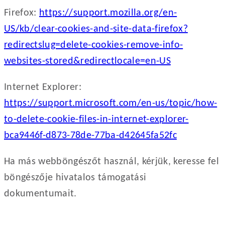
Firefox:
https://support.mozilla.org/en-
US/kb/clear-cookies-and-site-data-firefox?
redirectslug=delete-cookies-remove-info-
websites-stored&redirectlocale=en-US
Internet Explorer:
https://support.microsoft.com/en-us/topic/how-
to-delete-cookie-files-in-internet-explorer-
bca9446f-d873-78de-77ba-d42645fa52fc
Ha más webböngészőt használ, kérjük, keresse fel
böngészője hivatalos támogatási
dokumentumait.