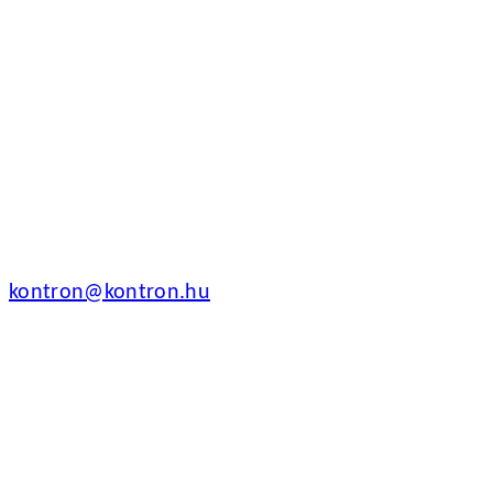
Kontron Hungary Kft.
2040 Budaörs, Puskás
Tivadar út 14.
T: +36 1 371 8000
kontron@kontron.hu