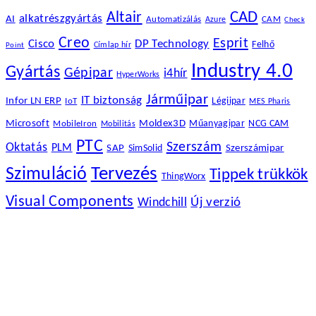
Altair
CAD
alkatrészgyártás
AI
Automatizálás
CAM
Azure
Check
Creo
Esprit
Cisco
DP Technology
Felhő
Címlap hír
Point
Industry 4.0
Gyártás
Gépipar
i4hír
HyperWorks
Járműipar
IT biztonság
Infor LN ERP
Légiipar
IoT
MES Pharis
Microsoft
Moldex3D
Műanyagipar
NCG CAM
MobileIron
Mobilitás
PTC
Szerszám
Oktatás
PLM
SAP
Szerszámipar
SimSolid
Szimuláció
Tervezés
Tippek trükkök
ThingWorx
Visual Components
Új verzió
Windchill