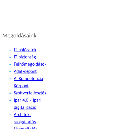
Megoldásaink
IT-hálózatok
IT biztonság
Felhőmegoldások
Adatközpont
AI Kompetencia
Központ
Szoftverfejlesztés
Ipar 4.0 – Ipari
digitalizáció
Architekt
szolgáltatás