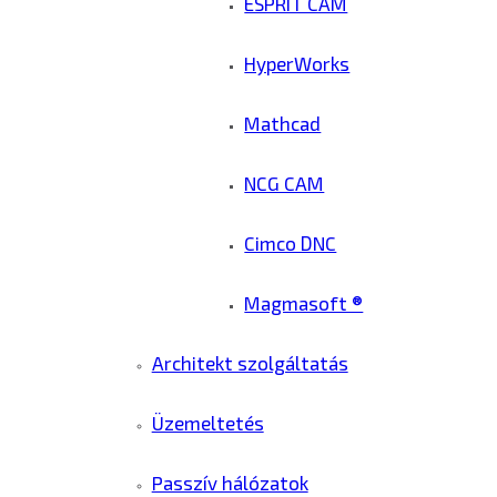
ESPRIT CAM
HyperWorks
Mathcad
NCG CAM
Cimco DNC
Magmasoft ®
Architekt szolgáltatás
Üzemeltetés
Passzív hálózatok