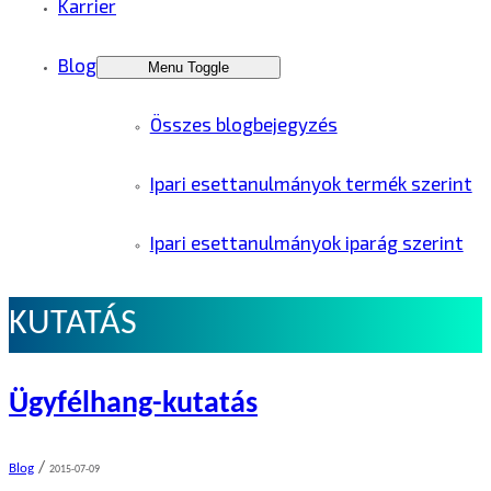
Karrier
Blog
Menu Toggle
Összes blogbejegyzés
Ipari esettanulmányok termék szerint
Ipari esettanulmányok iparág szerint
KUTATÁS
Ügyfélhang-kutatás
/
Blog
2015-07-09