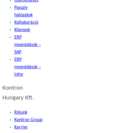
Üzemeltetés
Passzív
hálózatok
Kollaboráció
Kliensek
ERP
megoldások –
SAP
ERP
megoldások –
Infor
Kontron
Hungary Kft.
Rólunk
Kontron Group
Karrier