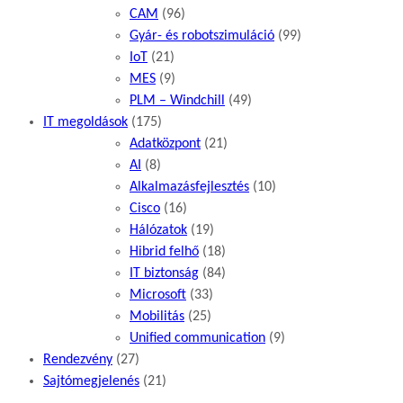
CAM
(96)
Gyár- és robotszimuláció
(99)
IoT
(21)
MES
(9)
PLM – Windchill
(49)
IT megoldások
(175)
Adatközpont
(21)
AI
(8)
Alkalmazásfejlesztés
(10)
Cisco
(16)
Hálózatok
(19)
Hibrid felhő
(18)
IT biztonság
(84)
Microsoft
(33)
Mobilitás
(25)
Unified communication
(9)
Rendezvény
(27)
Sajtómegjelenés
(21)