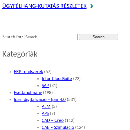
ÜGYFÉLHANG-KUTATÁS
RÉSZLETEK
Search for:
Kategóriák
ERP rendszerek
(57)
Infor CloudSuite
(22)
SAP
(31)
Esettanulmány
(198)
Ipari digitalizáció – Ipar 4.0
(531)
ALM
(5)
APS
(7)
CAD – Creo
(112)
CAE – Szimuláció
(124)