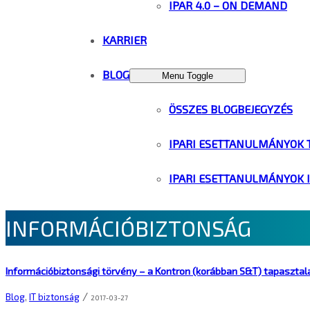
IPAR 4.0 – ON DEMAND
KARRIER
BLOG
Menu Toggle
ÖSSZES BLOGBEJEGYZÉS
IPARI ESETTANULMÁNYOK 
IPARI ESETTANULMÁNYOK 
INFORMÁCIÓBIZTONSÁG
Információbiztonsági törvény – a Kontron (korábban S&T) tapasztal
/
Blog
,
IT biztonság
2017-03-27