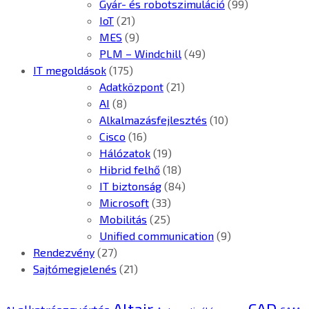
Gyár- és robotszimuláció
(99)
IoT
(21)
MES
(9)
PLM – Windchill
(49)
IT megoldások
(175)
Adatközpont
(21)
AI
(8)
Alkalmazásfejlesztés
(10)
Cisco
(16)
Hálózatok
(19)
Hibrid felhő
(18)
IT biztonság
(84)
Microsoft
(33)
Mobilitás
(25)
Unified communication
(9)
Rendezvény
(27)
Sajtómegjelenés
(21)
CAD
Altair