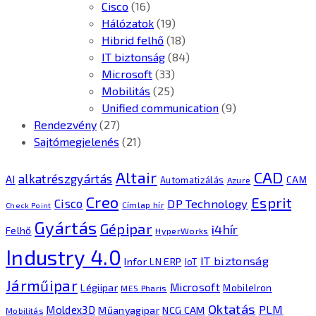
Cisco
(16)
Hálózatok
(19)
Hibrid felhő
(18)
IT biztonság
(84)
Microsoft
(33)
Mobilitás
(25)
Unified communication
(9)
Rendezvény
(27)
Sajtómegjelenés
(21)
CAD
Altair
alkatrészgyártás
AI
Automatizálás
CAM
Azure
Creo
Esprit
Cisco
DP Technology
Címlap hír
Check Point
Gyártás
Gépipar
i4hír
Felhő
HyperWorks
Industry 4.0
IT biztonság
Infor LN ERP
IoT
Járműipar
Microsoft
Légiipar
MobileIron
MES Pharis
Oktatás
PLM
Moldex3D
Műanyagipar
NCG CAM
Mobilitás