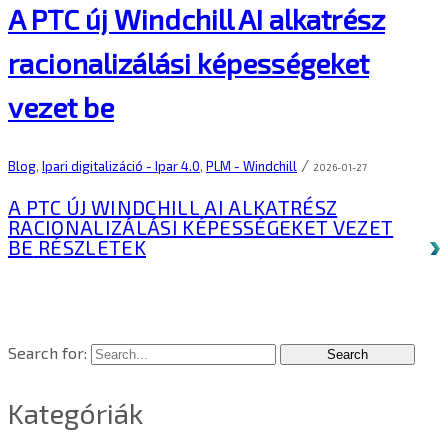
A PTC új Windchill AI alkatrész
racionalizálási képességeket
vezet be
/
Blog
,
Ipari digitalizáció - Ipar 4.0
,
PLM - Windchill
2026-01-27
A PTC ÚJ WINDCHILL AI ALKATRÉSZ
RACIONALIZÁLÁSI KÉPESSÉGEKET VEZET
BE
RÉSZLETEK
Search for:
Kategóriák