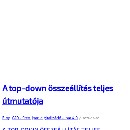
A top-down összeállítás teljes
útmutatója
/
Blog
,
CAD - Creo
,
Ipari digitalizáció - Ipar 4.0
2026-03-30
A TOP-DOWN ÖSSZEÁLLÍTÁS TELJES