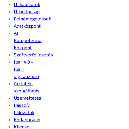
IT-hálózatok
IT biztonság
Felhőmegoldások
Adatközpont
AI
Kompetencia
Központ
Szoftverfejlesztés
Ipar 4.0 –
Ipari
digitalizáció
Architekt
szolgáltatás
Üzemeltetés
Passzív
hálózatok
Kollaboráció
Kliensek