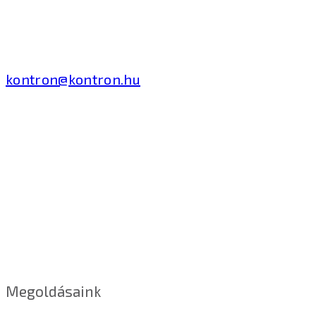
Tivadar út 14.
T: +36 1 371 8000
kontron@kontron.hu
Megoldásaink