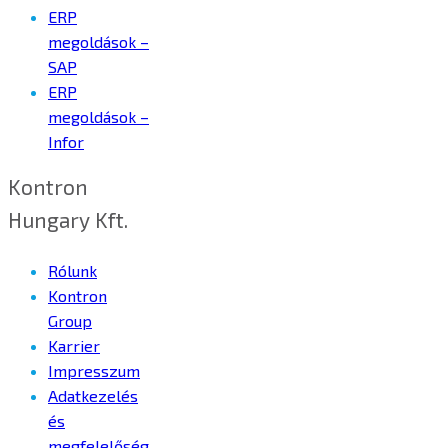
ERP
megoldások –
SAP
ERP
megoldások –
Infor
Kontron
Hungary Kft.
Rólunk
Kontron
Group
Karrier
Impresszum
Adatkezelés
és
megfelelőség