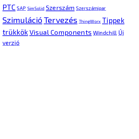
PTC
Szerszám
SAP
Szerszámipar
SimSolid
Tervezés
Szimuláció
Tippek
ThingWorx
trükkök
Visual Components
Új
Windchill
verzió
Kontron Hungary Kft.
2040 Budaörs, Puskás