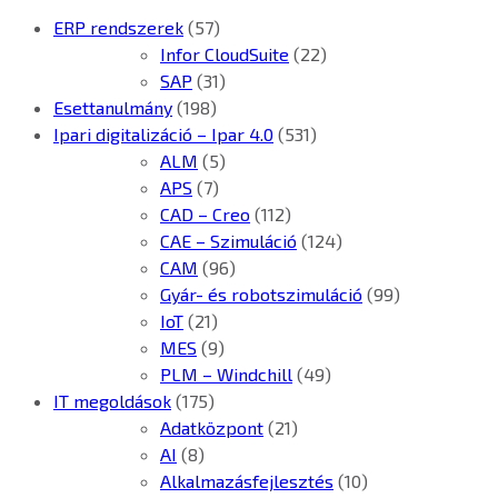
ERP rendszerek
(57)
Infor CloudSuite
(22)
SAP
(31)
Esettanulmány
(198)
Ipari digitalizáció – Ipar 4.0
(531)
ALM
(5)
APS
(7)
CAD – Creo
(112)
CAE – Szimuláció
(124)
CAM
(96)
Gyár- és robotszimuláció
(99)
IoT
(21)
MES
(9)
PLM – Windchill
(49)
IT megoldások
(175)
Adatközpont
(21)
AI
(8)
Alkalmazásfejlesztés
(10)