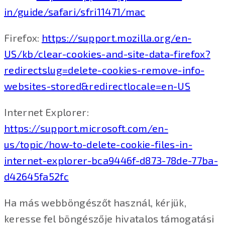
in/guide/safari/sfri11471/mac
Firefox:
https://support.mozilla.org/en-
US/kb/clear-cookies-and-site-data-firefox?
redirectslug=delete-cookies-remove-info-
websites-stored&redirectlocale=en-US
Internet Explorer:
https://support.microsoft.com/en-
us/topic/how-to-delete-cookie-files-in-
internet-explorer-bca9446f-d873-78de-77ba-
d42645fa52fc
Ha más webböngészőt használ, kérjük,
keresse fel böngészője hivatalos támogatási