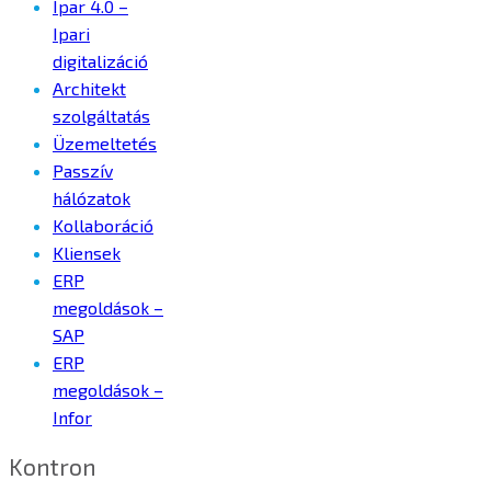
Ipar 4.0 –
Ipari
digitalizáció
Architekt
szolgáltatás
Üzemeltetés
Passzív
hálózatok
Kollaboráció
Kliensek
ERP
megoldások –
SAP
ERP
megoldások –
Infor
Kontron