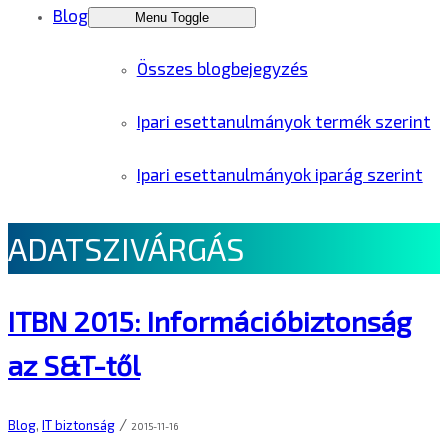
Blog
Menu Toggle
Összes blogbejegyzés
Ipari esettanulmányok termék szerint
Ipari esettanulmányok iparág szerint
ADATSZIVÁRGÁS
ITBN 2015: Információbiztonság
az S&T-től
/
Blog
,
IT biztonság
2015-11-16