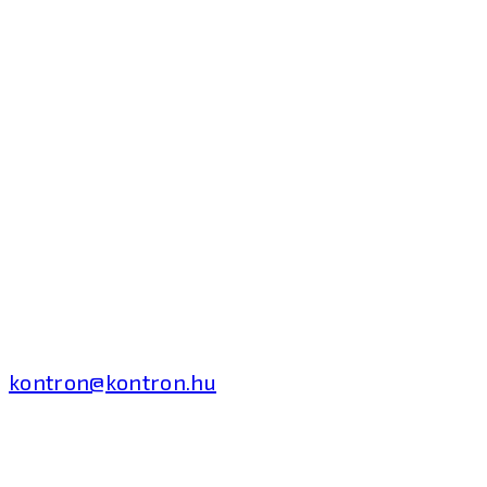
Kontron Hungary Kft.
2040 Budaörs, Puskás
Tivadar út 14.
T: +36 1 371 8000
kontron@kontron.hu