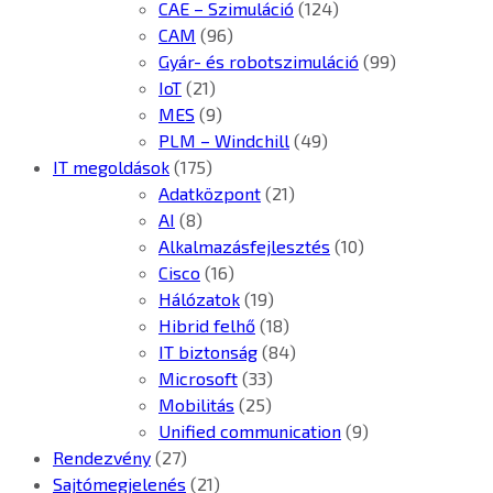
CAE – Szimuláció
(124)
CAM
(96)
Gyár- és robotszimuláció
(99)
IoT
(21)
MES
(9)
PLM – Windchill
(49)
IT megoldások
(175)
Adatközpont
(21)
AI
(8)
Alkalmazásfejlesztés
(10)
Cisco
(16)
Hálózatok
(19)
Hibrid felhő
(18)
IT biztonság
(84)
Microsoft
(33)
Mobilitás
(25)
Unified communication
(9)
Rendezvény
(27)
Sajtómegjelenés
(21)