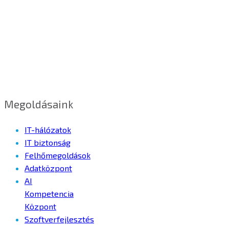
Megoldásaink
IT-hálózatok
IT biztonság
Felhőmegoldások
Adatközpont
AI
Kompetencia
Központ
Szoftverfejlesztés