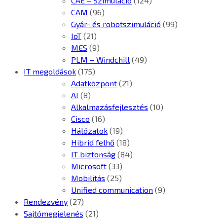
CAE – Szimuláció
(124)
CAM
(96)
Gyár- és robotszimuláció
(99)
IoT
(21)
MES
(9)
PLM – Windchill
(49)
IT megoldások
(175)
Adatközpont
(21)
AI
(8)
Alkalmazásfejlesztés
(10)
Cisco
(16)
Hálózatok
(19)
Hibrid felhő
(18)
IT biztonság
(84)
Microsoft
(33)
Mobilitás
(25)
Unified communication
(9)
Rendezvény
(27)
Sajtómegjelenés
(21)