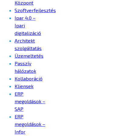
Központ
Szoftverfejlesztés
Ipar 4.0 –
Ipari
digitalizáció
Architekt
szolgáltatás
Üzemeltetés
Passzív
hálózatok
Kollaboráció
Kliensek
ERP
megoldások –
SAP
ERP
megoldások –
Infor