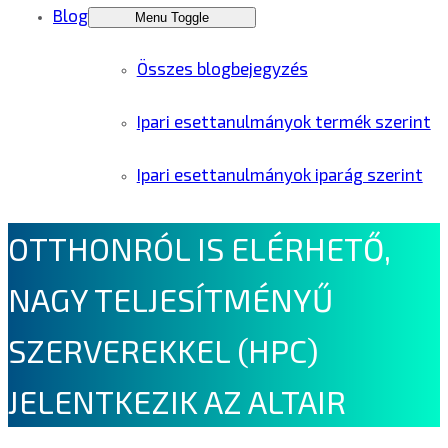
Blog
Menu Toggle
Összes blogbejegyzés
Ipari esettanulmányok termék szerint
Ipari esettanulmányok iparág szerint
OTTHONRÓL IS ELÉRHETŐ,
NAGY TELJESÍTMÉNYŰ
SZERVEREKKEL (HPC)
JELENTKEZIK AZ ALTAIR