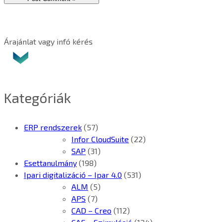
Árajánlat vagy infó kérés
Kategóriák
ERP rendszerek
(57)
Infor CloudSuite
(22)
SAP
(31)
Esettanulmány
(198)
Ipari digitalizáció – Ipar 4.0
(531)
ALM
(5)
APS
(7)
CAD – Creo
(112)