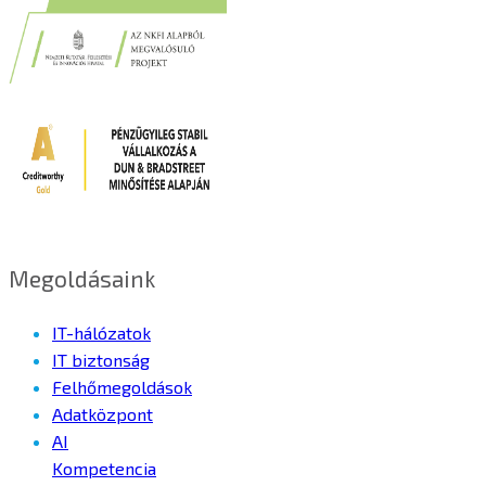
Megoldásaink
IT-hálózatok
IT biztonság
Felhőmegoldások
Adatközpont
AI
Kompetencia