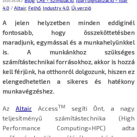
/
Blog
,
CAE - Szimuláció
,
Ipari digitalizáció - Ipar
2020-05-06
4.0
/
Altair
,
Felhő
,
Industry 4.0
,
Új verzió
A jelen helyzetben minden eddiginél
fontosabb, hogy összeköttetésben
maradjunk, egymással és a munkahelyünkkel
is. A munkánkhoz szükséges
számítástechnikai forrásokhoz, akkor is hozzá
kell férjünk, ha otthonról dolgozunk, hiszen ez
elengedhetetlen a sikeres és hatékony
munkavégzéshez.
TM
Az
Altair
Access
segíti Önt, a nagy
teljesítményű számítástechnika (High
Performance Computing=HPC) adta