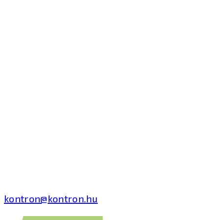
Kontron Hungary Kft.
2040 Budaörs, Puskás
Tivadar út 14.
T: +36 1 371 8000
kontron@kontron.hu