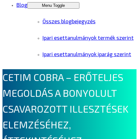
Blog
Menu Toggle
Összes blogbejegyzés
Ipari esettanulmányok termék szerint
Ipari esettanulmányok iparág szerint
CETIM COBRA – ERŐTELJES
MEGOLDÁS A BONYOLULT
CSAVAROZOTT ILLESZTÉSEK
ELEMZÉSÉHEZ,