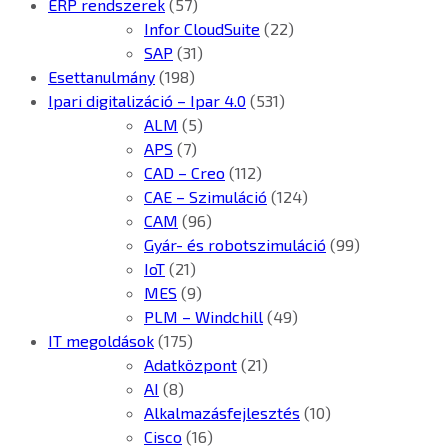
ERP rendszerek
(57)
Infor CloudSuite
(22)
SAP
(31)
Esettanulmány
(198)
Ipari digitalizáció – Ipar 4.0
(531)
ALM
(5)
APS
(7)
CAD – Creo
(112)
CAE – Szimuláció
(124)
CAM
(96)
Gyár- és robotszimuláció
(99)
IoT
(21)
MES
(9)
PLM – Windchill
(49)
IT megoldások
(175)
Adatközpont
(21)
AI
(8)
Alkalmazásfejlesztés
(10)
Cisco
(16)