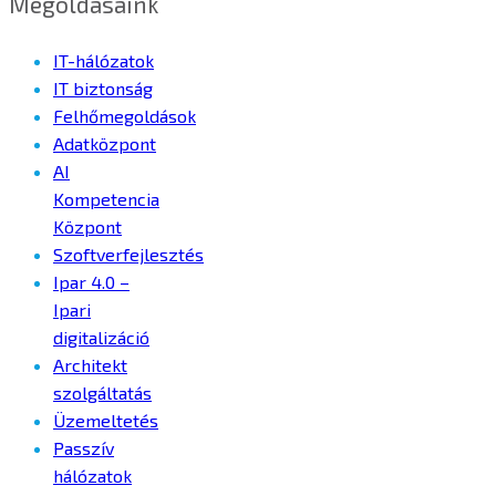
Megoldásaink
IT-hálózatok
IT biztonság
Felhőmegoldások
Adatközpont
AI
Kompetencia
Központ
Szoftverfejlesztés
Ipar 4.0 –
Ipari
digitalizáció
Architekt
szolgáltatás
Üzemeltetés
Passzív
hálózatok