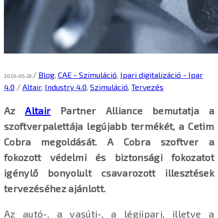
/
Blog
,
CAE - Szimuláció
,
Ipari digitalizáció - Ipar
2020-05-29
4.0
/
Altair
,
Industry 4.0
,
Szimuláció
,
Tervezés
Az
Altair
Partner Alliance bemutatja a
szoftverpalettája legújabb termékét, a Cetim
Cobra megoldását. A Cobra szoftver a
fokozott védelmi és biztonsági fokozatot
igénylő bonyolult csavarozott illesztések
tervezéséhez ajánlott.
Az autó-, a vasúti-, a légiipari, illetve a