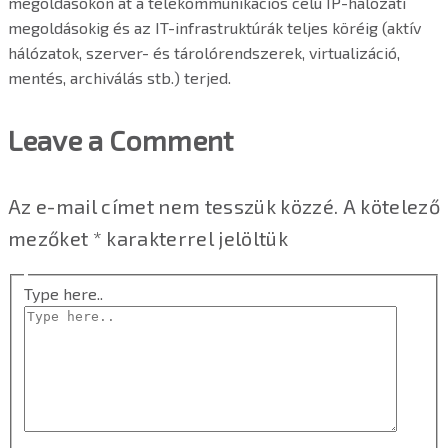
megoldásokon át a telekommunikációs célú IP-hálózati
megoldásokig és az IT-infrastruktúrák teljes köréig (aktív
hálózatok, szerver- és tárolórendszerek, virtualizáció,
mentés, archiválás stb.) terjed.
Leave a Comment
Az e-mail címet nem tesszük közzé.
A kötelező
mezőket
*
karakterrel jelöltük
Type here..