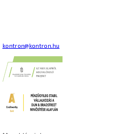
Kontron Hungary Kft.
2040 Budaörs, Puskás
Tivadar út 14.
T: +36 1 371 8000
kontron@kontron.hu