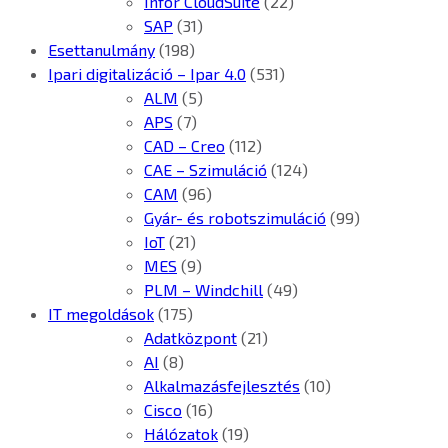
Infor CloudSuite
(22)
SAP
(31)
Esettanulmány
(198)
Ipari digitalizáció – Ipar 4.0
(531)
ALM
(5)
APS
(7)
CAD – Creo
(112)
CAE – Szimuláció
(124)
CAM
(96)
Gyár- és robotszimuláció
(99)
IoT
(21)
MES
(9)
PLM – Windchill
(49)
IT megoldások
(175)
Adatközpont
(21)
AI
(8)
Alkalmazásfejlesztés
(10)
Cisco
(16)
Hálózatok
(19)