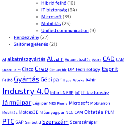
Hibrid felhő
(18)
IT biztonság
(84)
Microsoft
(33)
Mobilitás
(25)
Unified communication
(9)
Rendezvény
(27)
Sajtómegjelenés
(21)
CAD
Altair
alkatrészgyártás
AI
Automatizálás
CAM
Azure
Creo
Esprit
Cisco
DP Technology
Címlap hír
Check Point
Gyártás
Gépipar
i4hír
Felhő
HyperWorks
Industry 4.0
IT biztonság
Infor LN ERP
IoT
Járműipar
Microsoft
Légiipar
MobileIron
MES Pharis
Oktatás
PLM
Moldex3D
Műanyagipar
NCG CAM
Mobilitás
PTC
Szerszám
SAP
Szerszámipar
SimSolid