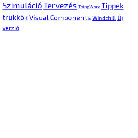
Tervezés
Szimuláció
Tippek
ThingWorx
trükkök
Visual Components
Új
Windchill
verzió
Kontron Hungary Kft.
2040 Budaörs, Puskás
Tivadar út 14.