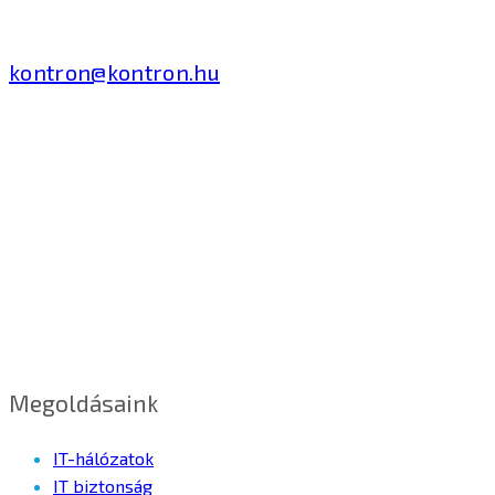
T: +36 1 371 8000
kontron@kontron.hu
Megoldásaink
IT-hálózatok
IT biztonság