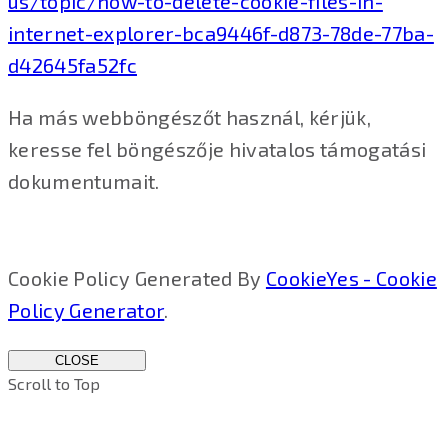
us/topic/how-to-delete-cookie-files-in-
internet-explorer-bca9446f-d873-78de-77ba-
d42645fa52fc
Ha más webböngészőt használ, kérjük,
keresse fel böngészője hivatalos támogatási
dokumentumait.
Cookie Policy Generated By
CookieYes - Cookie
Policy Generator
.
CLOSE
Scroll to Top