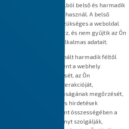
weboldalunk is több célból belső és harmadik
féltől származó sütiket használ. A belső
cookie-k nagy részre szükséges a weboldal
megfelelő működéséhez, és nem gyűjtik az Ön
személyazonosításra alkalmas adatait.
A weboldalunkon használt harmadik féltől
származó cookie-k főként a webhely
működésének megértését, az Ön
webhelyünkkel való interakcióját,
szolgáltatásaink biztonságának megőrzését,
az Ön számára releváns hirdetések
megjelenítését, valamint összességében a
jobb felhasználói élményt szolgálják,