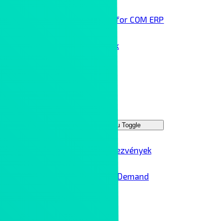
Infor COM ERP
Technológai partnereink
Rólunk
Kontron Group
Rendezvények
Menu Toggle
Ipar 4.0 rendezvények
Ipar 4.0 – On Demand
Karrier