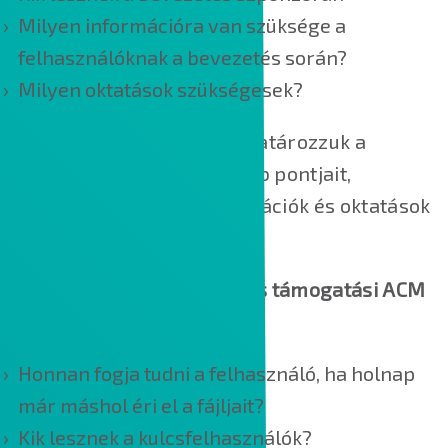
Milyen információra van szüksége a
felhasználóknak a bevezetés során?
Milyen oktatások szükségesek?
A tervezési fázisban meghatározzuk a
változásmenedzsment főbb pontjait,
megtervezzük a kommunikációk és oktatások
menetét.
3. Bevezetés előkészítési és támogatási ACM
csomag
Honnan fogja tudni a felhasználó, ha holnap
már máshol éri el a fájljait?
Kik lesznek a kulcsfelhasználók?