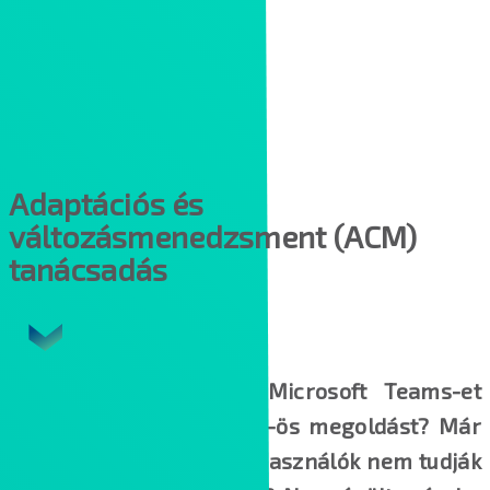
Adaptációs és
változásmenedzsment (ACM)
tanácsadás
Szeretné bevezetni a Microsoft Teams-et
vagy más Microsoft 365-ös megoldást? Már
be van vezetve, de a felhasználók nem tudják