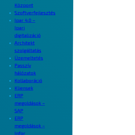
Központ
Szoftverfejlesztés
Ipar 4.0 –
Ipari
digitalizáció
Architekt
szolgáltatás
Üzemeltetés
Passzív
hálózatok
Kollaboráció
Kliensek
ERP
megoldások –
SAP
ERP
megoldások –
Infor