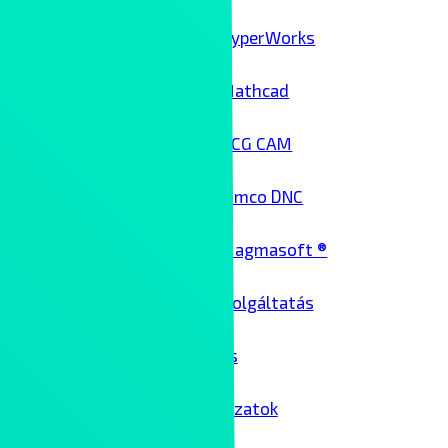
HyperWorks
Mathcad
NCG CAM
Cimco DNC
Magmasoft ®
Architekt szolgáltatás
Üzemeltetés
Passzív hálózatok