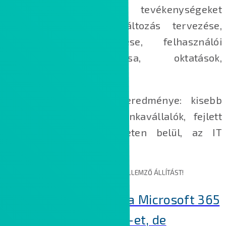
között a következő tevékenységeket
foglalhatja magába: változás tervezése,
kommunikáció tervezése, felhasználói
tudásbázis kialakítása, oktatások,
utánkövetés.
A sikeres tanácsadás eredménye: kisebb
ellenállás, elégedett munkavállalók, fejlett
kollaboráció a szervezeten belül, az IT
tehermentesítése.
KÉRJÜK, VÁLASSZA KI A SZERVEZETÉRE JELLEMZŐ ÁLLÍTÁST!
Még nem használjuk a Microsoft 365
termékeket és Teams-et, de