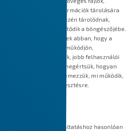
A cookie-k kisméretű szöveges fájlok,
amelyek kisméretű információk tárolására
szolgálnak. Az Ön eszközén tárolódnak,
amikor a webhely betöltődik a böngészőjébe.
Ezek a cookie-k segítenek abban, hogy a
weboldal megfelelően működjön,
biztonságosabbá tegyük, jobb felhasználói
élményt nyújtsunk, és megértsük, hogyan
működik a weboldal, elemezzük, mi működik,
és hol van szükség fejlesztésre.
HOGYAN HASZNÁLJUK A SÜTIKET?
A legtöbb online szolgáltatáshoz hasonlóan