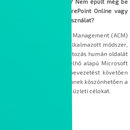
magabiztosan használni? Nem épült még be
a rutinszerű Teams, SharePoint Online vagy
OneDrive for Business használat?
Az Adoption and Change Management (ACM)
egy a Microsoft által is alkalmazott módszer,
melynek célja, hogy a változás humán oldalát
menedzselje, ezáltal a felhő alapú Microsoft
termékek használata a bevezetést követően
rutinszerűvé váljon, és ennek köszönhetően a
szervezet elérje az elvárt üzleti célokat.