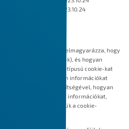
Hatálybalépés napja: 2023.10.24
Utoljára módosított: 2023.10.24
MIK AZOK A SÜTIK?
Ez a Cookie-szabályzat elmagyarázza, hogy
mik azok a sütik (cookie-k), és hogyan
használjuk őket, milyen típusú cookie-kat
használunk, azaz milyen információkat
gyűjtünk a cookie-k segítségével, hogyan
használjuk fel ezeket az információkat,
valamint hogyan kezeljük a cookie-
beállításokat.