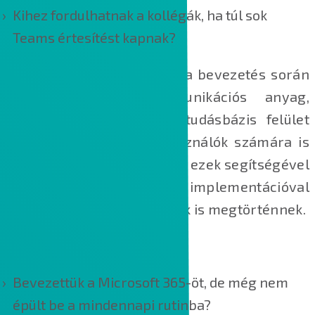
Kihez fordulhatnak a kollégák, ha túl sok
Teams értesítést kapnak?
Az előkészítés célja, hogy a bevezetés során
használt összes kommunikációs anyag,
felhasználói leírás és a tudásbázis felület
elkészüljön, hogy a felhasználók számára is
érzékelhető bevezetés már ezek segítségével
tudjon elindulni. Az implementációval
párhuzamosan az oktatások is megtörténnek.
4. Utánkövető ACM csomag
Bevezettük a Microsoft 365-öt, de még nem
épült be a mindennapi rutinba?