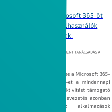
felhasználóvá tudjon válni.
Már használjuk a Microsoft 365-öt
és a Teams-et, de a felhasználók
még nem magabiztosak.
ADAPTÁCIÓS ÉS VÁLTOZÁSMENEDZSMENT TANÁCSADÁS A
BEVEZETÉS UTÁNKÖVETÉSÉRE
Egyre több vállalat vezeti be a Microsoft 365-
öt és a Microsoft Teams-et a mindennapi
munkavégzést és a produktivitást támogató
megoldásként. A sikeres bevezetés azonban
nem ér véget az alkalmazások