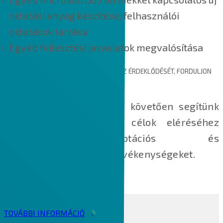
oktatási anyag készítése, felhasználói
oktatások tartása
Egyéb fejlesztési javaslatok megvalósítása
AMENNYIBEN A FENTIEK FELKELTETTÉK AZ ÉRDEKLŐDÉSÉT, FORDULJON
HOZZÁNK BIZALOMMAL!
Az igények egyeztetését követően segítünk
megtervezni az üzleti célok eléréséhez
szükséges adaptációs és
változásmenedzsment tevékenységeket.
Loading
TOVÁBBI INFORMÁCIÓ