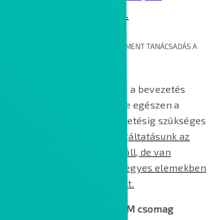
szeretnénk bevezetni.
ADAPTÁCIÓS ÉS VÁLTOZÁSMENEDZSMENT TANÁCSADÁS A
BEVEZETÉS TÁMOGATÁSÁRA
A változásmenedzsmentre a bevezetés
nulladik pillanatától kezdve egészen a
bevezetést követő utánkövetésig szükséges
figyelmet fordítani.
A szolgáltatásunk az
alábbi részfolyamatokból áll, de van
lehetőség arra is, hogy az egyes elemekben
külön nyújtsunk támogatást.
1. Üzleti igényfelmérési ACM csomag