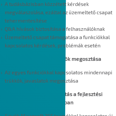
A tudásbázisban közzétett kérdések
megválaszolása, ezáltal az üzemeltető csapat
tehermentesítése
Q&A hívások biztosítása a felhasználóknak
Üzemeltető csapat támogatása a funkciókkal
kapcsolatos kérdések, problémák esetén
4. Használati tippek, trükkök megosztása
Az egyes funkciókkal kapcsolatos mindennapi
trükkök, javaslatok megosztása
5. Szükség esetén támogatás a fejlesztési
javaslatok megvalósításában
Egyéb Microsoft 365 termékkel kapcsolatos új