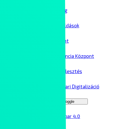
IT biztonság
Felhőmegoldások
Adatközpont
AI Kompetencia Központ
Szoftverfejlesztés
Ipar 4.0 – Ipari Digitalizáció
Menu Toggle
Ipar 4.0