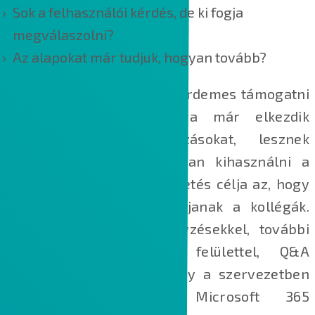
Sok a felhasználói kérdés, de ki fogja
megválaszolni?
Az alapokat már tudjuk, hogyan tovább?
A bevezetést követően is érdemes támogatni
a felhasználókat. Ekkorra már elkezdik
használni az alkalmazásokat, lesznek
kérdéseik, szeretnék jobban kihasználni a
lehetőségeket. Az utánkövetés célja az, hogy
ebben is támogatást kapjanak a kollégák.
Tippekkel, rövid hírbejegyzésekkel, további
oktatásokkal, kérdezési felülettel, Q&A
hívásokkal biztosítjuk, hogy a szervezetben
mindenki magabiztos Microsoft 365