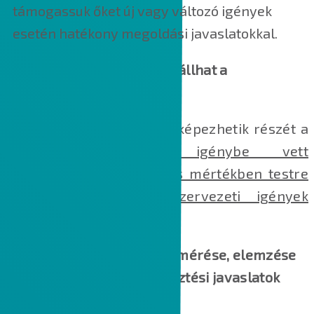
támogassuk őket új vagy változó igények
esetén hatékony megoldási javaslatokkal.
Milyen tevékenységekből állhat a
szolgáltatás?
Az alábbi tevékenységek képezhetik részét a
szolgáltatásnak.
Az igénybe vett
tevékenységek köre teljes mértékben testre
szabható az egyedi szervezeti igények
mentén.
1. A jelenlegi használat felmérése, elemzése
és az adatok alapján fejlesztési javaslatok
megfogalmazása