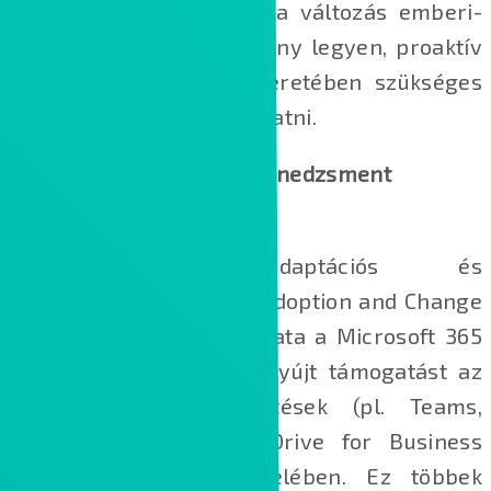
Annak érdekében, hogy a változás emberi-
üzleti oldala is gördülékeny legyen, proaktív
változásmenedzsment keretében szükséges
a felhasználókat is támogatni.
Adaptációs és változásmenedzsment
tanácsadás
A Kontron adaptációs és
változásmenedzsment (Adoption and Change
Management, ACM) csapata a Microsoft 365
termékpaletta kapcsán nyújt támogatást az
ügyfeleknek a bevezetések (pl. Teams,
SharePoint Online, OneDrive for Business
stb.) hatékonyabbá tételében. Ez többek