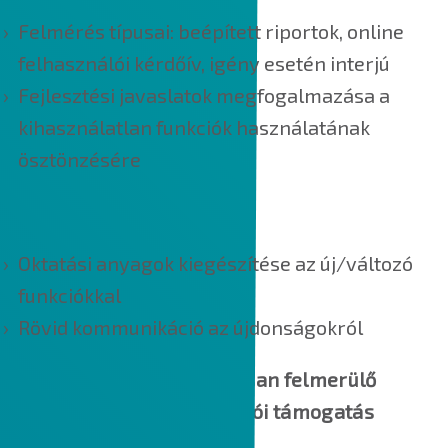
Felmérés típusai: beépített riportok, online
felhasználói kérdőív, igény esetén interjú
Fejlesztési javaslatok megfogalmazása a
kihasználatlan funkciók használatának
ösztönzésére
2. Újdonságok bemutatása
Oktatási anyagok kiegészítése az új/változó
funkciókkal
Rövid kommunikáció az újdonságokról
3. Funkciókkal kapcsolatosan felmerülő
kérdések esetén tanácsadói támogatás