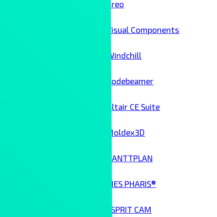
Creo
Visual Components
Windchill
Codebeamer
Altair CE Suite
Moldex3D
GANTTPLAN
MES PHARIS®
ESPRIT CAM