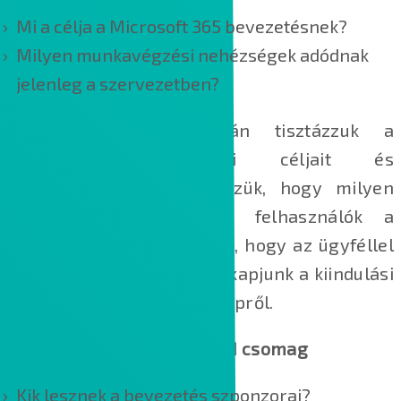
Mi a célja a Microsoft 365 bevezetésnek?
Milyen munkavégzési nehézségek adódnak
jelenleg a szervezetben?
Az igényfelmérés során tisztázzuk a
szervezet informatikai céljait és
szükségleteit, feltérképezzük, hogy milyen
kihívásokba ütköznek a felhasználók a
munkavégzésük során. Cél, hogy az ügyféllel
közösen egy átfogó képet kapjunk a kiindulási
pontról és a vágyott jövőképről.
2. Bevezetés tervezési ACM csomag
Kik lesznek a bevezetés szponzorai?