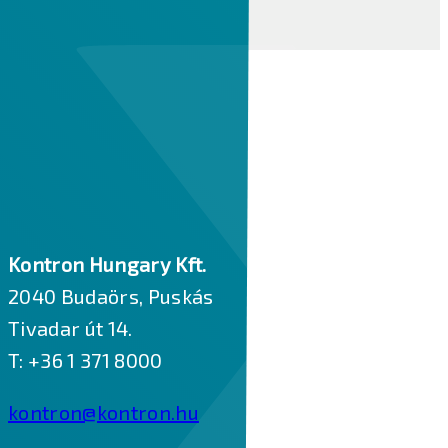
Keressen minket bizalommal!
Kontron Hungary Kft.
2040 Budaörs, Puskás
Tivadar út 14.
T: +36 1 371 8000
kontron@kontron.hu