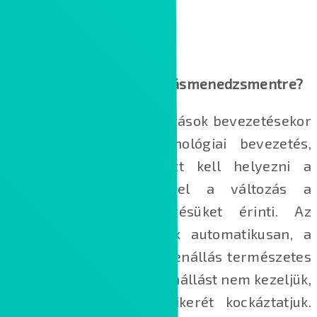
Miért van szükség változásmenedzsmentre?
A Microsoft 365 alkalmazások bevezetésekor
nem elegendő a technológiai bevezetés,
legalább akkora fókuszt kell helyezni a
felhasználókra is, mivel a változás a
mindennapi munkavégzésüket érinti. Az
emberek nem változnak automatikusan, a
változással szembeni ellenállás természetes
viselkedés. Ha ezt az ellenállást nem kezeljük,
a bevezetési projekt sikerét kockáztatjuk.