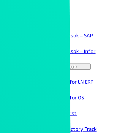
Kollaboráció
Kliensek
ERP megoldások – SAP
ERP megoldások – Infor
Menu Toggle
Infor LN ERP
Infor OS
Birst
Factory Track