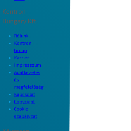
Kontron
Hungary Kft.
Rólunk
Kontron
Group
Karrier
Impresszum
Adatkezelés
és
megfelelőség
Kapcsolat
Copyright
Cookie
szabályzat
Kövessen