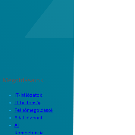
Megoldásaink
IT-hálózatok
IT biztonság
Felhőmegoldások
Adatközpont
AI
Kompetencia