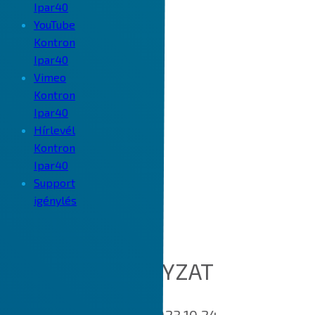
Ipar40
YouTube
Kontron
Ipar40
Vimeo
Kontron
Ipar40
Hírlevél
Kontron
Ipar40
Support
igénylés
COOKIE SZABÁLYZAT