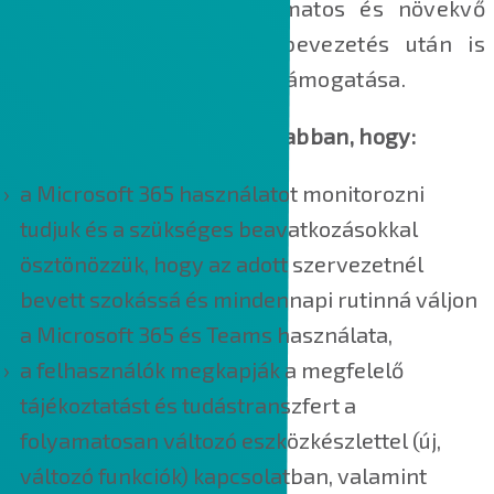
bekapcsolásával, a folyamatos és növekvő
használat érdekében a bevezetés után is
szükséges a felhasználók támogatása.
Az aktív utánkövetés segít abban, hogy:
a Microsoft 365 használatot monitorozni
tudjuk és a szükséges beavatkozásokkal
ösztönözzük, hogy az adott szervezetnél
bevett szokássá és mindennapi rutinná váljon
a Microsoft 365 és Teams használata,
a felhasználók megkapják a megfelelő
tájékoztatást és tudástranszfert a
folyamatosan változó eszközkészlettel (új,
változó funkciók) kapcsolatban, valamint