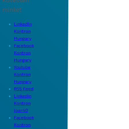
minket
LinkedIn
Kontron
Hungary
Facebook
Kontron
Hungary
Youtube
Kontron
Hungary
RSS Feed
Linkedin
Kontron
Ipar40
Facebook
Kontron