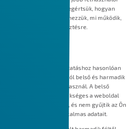
élményt nyújtsunk, és megértsük, hogyan
működik a weboldal, elemezzük, mi működik,
és hol van szükség fejlesztésre.
HOGYAN HASZNÁLJUK A SÜTIKET?
A legtöbb online szolgáltatáshoz hasonlóan
weboldalunk is több célból belső és harmadik
féltől származó sütiket használ. A belső
cookie-k nagy részre szükséges a weboldal
megfelelő működéséhez, és nem gyűjtik az Ön
személyazonosításra alkalmas adatait.
A weboldalunkon használt harmadik féltől