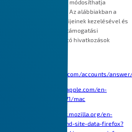
letiltásához/törléséhez módosíthatja
böngészője beállításait. Az alábbiakban a
főbb webböngészők sütijeinek kezelésével és
törlésével kapcsolatos támogatási
dokumentumokra mutató hivatkozások
találhatók.
Chrome:
https://support.google.com/accounts/answer
Safari:
https://support.apple.com/en-
in/guide/safari/sfri11471/mac
Firefox:
https://support.mozilla.org/en-
US/kb/clear-cookies-and-site-data-firefox?