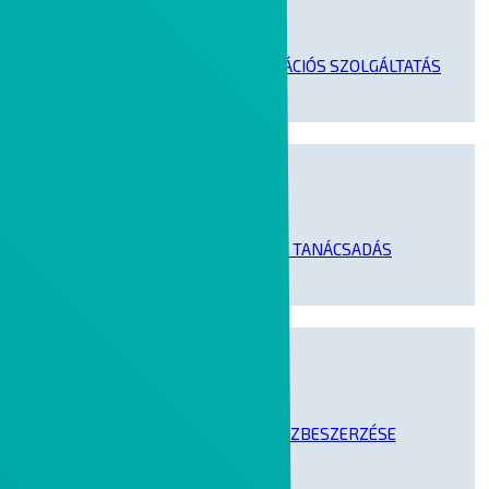
MICROSOFT LICENCOPTIMALIZÁCIÓS SZOLGÁLTATÁS
MICROSOFT LICENCELÉSI TANÁCSADÁS
MICROSOFT LICENCEK KÖZBESZERZÉSE