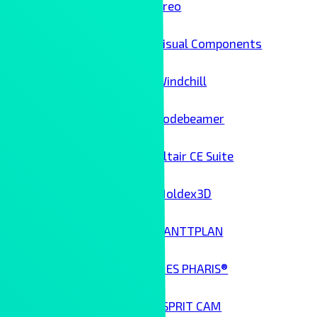
Creo
Visual Components
Windchill
Codebeamer
Altair CE Suite
Moldex3D
GANTTPLAN
MES PHARIS®
ESPRIT CAM