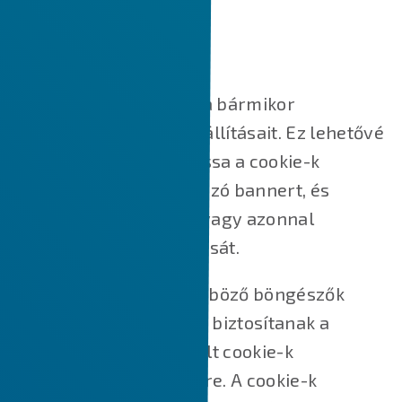
SÜTI BEÁLLÍTÁSOK KEZELÉSE
Süti beállítások
A fenti gombra kattintva bármikor
módosíthatja cookie-beállításait. Ez lehetővé
teszi, hogy újra megnyissa a cookie-k
hozzájárulását tartalmazó bannert, és
módosítsa beállításait, vagy azonnal
visszavonja hozzájárulását.
Ezen túlmenően a különböző böngészők
különböző módszereket biztosítanak a
webhelyek által használt cookie-k
blokkolására és törlésére. A cookie-k