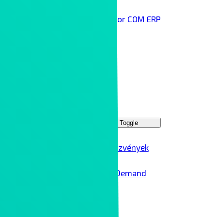
Infor COM ERP
Technológai partnereink
Rólunk
Kontron Group
Rendezvények
Menu Toggle
Ipar 4.0 rendezvények
Ipar 4.0 – On Demand
Karrier