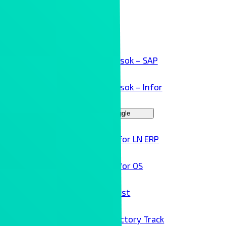
Kollaboráció
Kliensek
ERP megoldások – SAP
ERP megoldások – Infor
Menu Toggle
Infor LN ERP
Infor OS
Birst
Factory Track