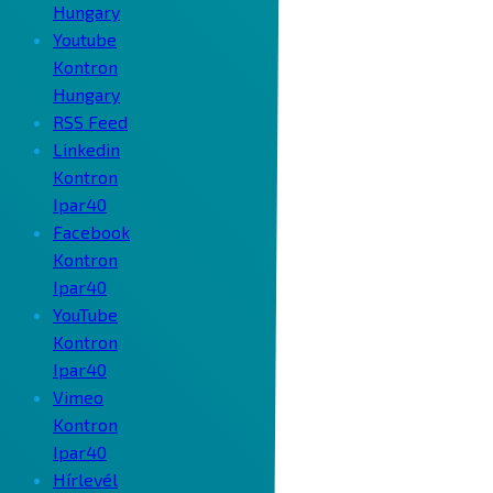
Hungary
Youtube
Kontron
Hungary
RSS Feed
Linkedin
Kontron
Ipar40
Facebook
Kontron
Ipar40
YouTube
Kontron
Ipar40
Vimeo
Kontron
Ipar40
Hírlevél