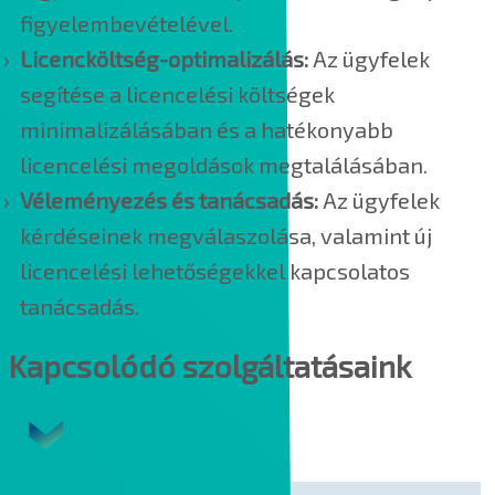
figyelembevételével.
Licencköltség-optimalizálás:
Az ügyfelek
segítése a licencelési költségek
minimalizálásában és a hatékonyabb
licencelési megoldások megtalálásában.
Véleményezés és tanácsadás:
Az ügyfelek
kérdéseinek megválaszolása, valamint új
licencelési lehetőségekkel kapcsolatos
tanácsadás.
Kapcsolódó szolgáltatásaink