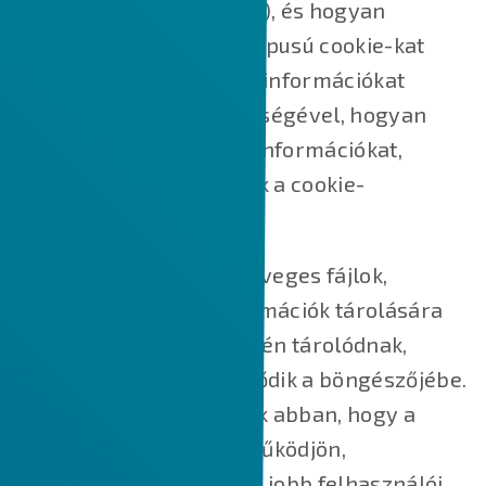
mik azok a sütik (cookie-k), és hogyan
használjuk őket, milyen típusú cookie-kat
használunk, azaz milyen információkat
gyűjtünk a cookie-k segítségével, hogyan
használjuk fel ezeket az információkat,
valamint hogyan kezeljük a cookie-
beállításokat.
A cookie-k kisméretű szöveges fájlok,
amelyek kisméretű információk tárolására
szolgálnak. Az Ön eszközén tárolódnak,
amikor a webhely betöltődik a böngészőjébe.
Ezek a cookie-k segítenek abban, hogy a
weboldal megfelelően működjön,
biztonságosabbá tegyük, jobb felhasználói