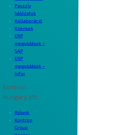
Passzív
hálózatok
Kollaboráció
Kliensek
ERP
megoldások –
SAP
ERP
megoldások –
Infor
Kontron
Hungary Kft.
Rólunk
Kontron
Group
Karrier