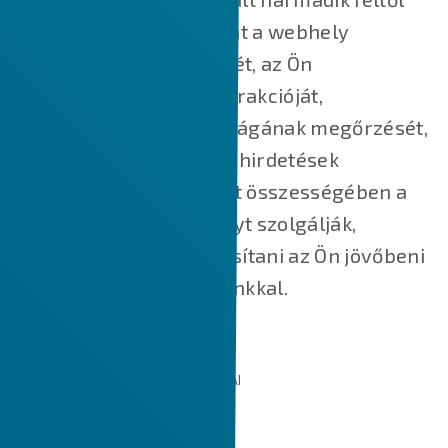
származó cookie-k főként a webhely
működésének megértését, az Ön
webhelyünkkel való interakcióját,
szolgáltatásaink biztonságának megőrzését,
az Ön számára releváns hirdetések
megjelenítését, valamint összességében a
jobb felhasználói élményt szolgálják,
valamint segítik felgyorsítani az Ön jövőbeni
interakcióit a weboldalunkkal.
AZ ÁLTALUNK HASZNÁLT SÜTIK TÍPUSAI