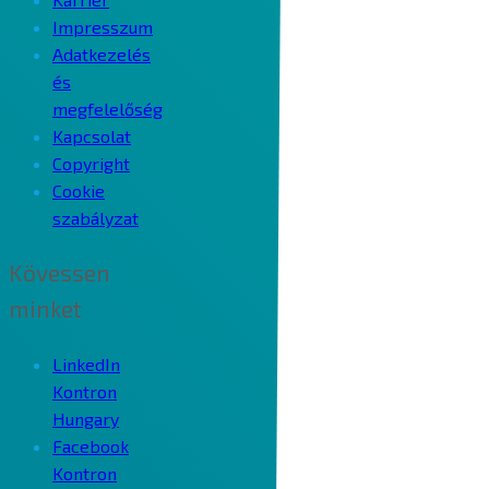
Impresszum
Adatkezelés
és
megfelelőség
Kapcsolat
Copyright
Cookie
szabályzat
Kövessen
minket
LinkedIn
Kontron
Hungary
Facebook
Kontron