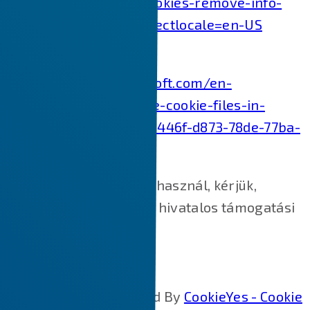
redirectslug=delete-cookies-remove-info-
websites-stored&redirectlocale=en-US
Internet Explorer:
https://support.microsoft.com/en-
us/topic/how-to-delete-cookie-files-in-
internet-explorer-bca9446f-d873-78de-77ba-
d42645fa52fc
Ha más webböngészőt használ, kérjük,
keresse fel böngészője hivatalos támogatási
dokumentumait.
Cookie Policy Generated By
CookieYes - Cookie