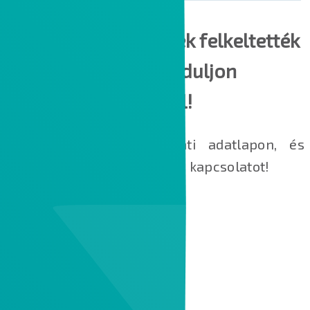
Amennyiben a fentiek felkeltették
az érdeklődését, forduljon
hozzánk bizalommal!
Adja meg adatait a lenti adatlapon, és
kollégáink felveszik Önnel a kapcsolatot!
Loading