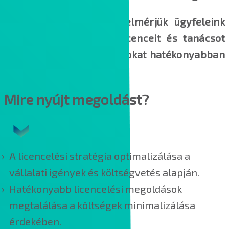
Szolgáltatásunk során felmérjük ügyfeleink
meglévő Microsoft-os licenceit és tanácsot
adunk, miként lehetne azokat hatékonyabban
használni.
Mire nyújt megoldást?
A licencelési stratégia optimalizálása a
vállalati igények és költségvetés alapján.
Hatékonyabb licencelési megoldások
megtalálása a költségek minimalizálása
érdekében.