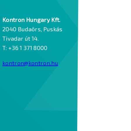
Kontron Hungary Kft.
2040 Budaörs, Puskás
Tivadar út 14.
T: +36 1 371 8000
kontron@kontron.hu