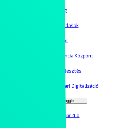
IT biztonság
Felhőmegoldások
Adatközpont
AI Kompetencia Központ
Szoftverfejlesztés
Ipar 4.0 – Ipari Digitalizáció
Menu Toggle
Ipar 4.0