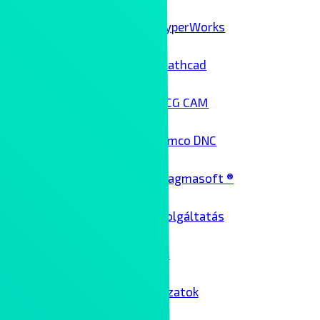
HyperWorks
Mathcad
NCG CAM
Cimco DNC
Magmasoft ®
Architekt szolgáltatás
Üzemeltetés
Passzív hálózatok