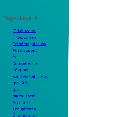
Megoldásaink
IT-hálózatok
IT biztonság
Felhőmegoldások
Adatközpont
AI
Kompetencia
Központ
Szoftverfejlesztés
Ipar 4.0 –
Ipari
digitalizáció
Architekt
szolgáltatás
Üzemeltetés