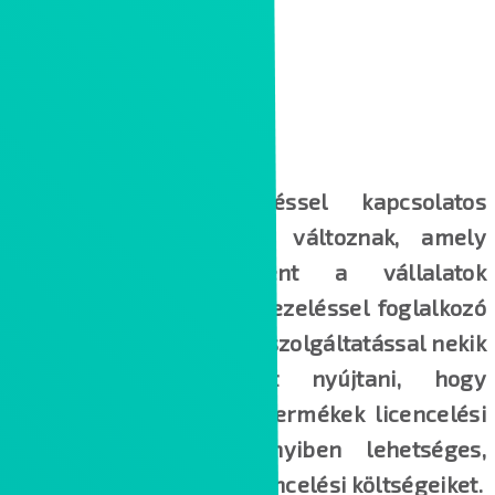
A Microsoft licenceléssel kapcsolatos
elvárásai folyamatosan változnak, amely
állandó kihívást jelent a vállalatok
licencbeszerzéssel és -kezeléssel foglalkozó
munkatársainak. Ezzel a szolgáltatással nekik
szeretnénk támogatást nyújtani, hogy
megértsék a Microsoft termékek licencelési
módjait, ezáltal amennyiben lehetséges,
optimalizálni tudják a licencelési költségeiket.