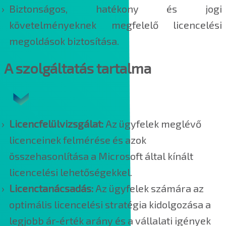
Biztonságos, hatékony és jogi
követelményeknek megfelelő licencelési
megoldások biztosítása.
A szolgáltatás tartalma
Licencfelülvizsgálat:
Az ügyfelek meglévő
licenceinek felmérése és azok
összehasonlítása a Microsoft által kínált
licencelési lehetőségekkel.
Licenctanácsadás:
Az ügyfelek számára az
optimális licencelési stratégia kidolgozása a
legjobb ár-érték arány és a vállalati igények