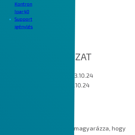
Kontron
Ipar40
Support
igénylés
COOKIE SZABÁLYZAT
Hatálybalépés napja: 2023.10.24
Utoljára módosított: 2023.10.24
MIK AZOK A SÜTIK?
Ez a Cookie-szabályzat elmagyarázza, hogy