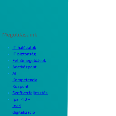
Megoldásaink
IT-hálózatok
IT biztonság
Felhőmegoldások
Adatközpont
AI
Kompetencia
Központ
Szoftverfejlesztés
Ipar 4.0 –
Ipari
digitalizáció