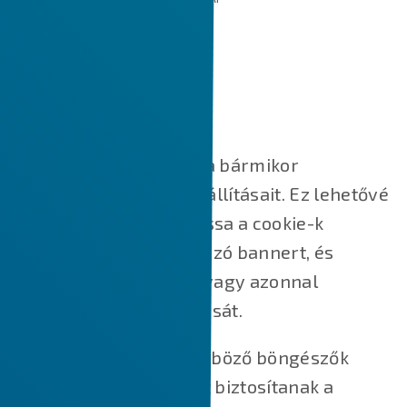
SÜTI BEÁLLÍTÁSOK KEZELÉSE
Süti beállítások
A fenti gombra kattintva bármikor
módosíthatja cookie-beállításait. Ez lehetővé
teszi, hogy újra megnyissa a cookie-k
hozzájárulását tartalmazó bannert, és
módosítsa beállításait, vagy azonnal
visszavonja hozzájárulását.
Ezen túlmenően a különböző böngészők
különböző módszereket biztosítanak a