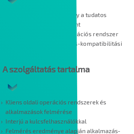
A szolgáltatás előnye, hogy a tudatos
előkészület eredményeként
minimalizálhatóak az operációs rendszer
cseréjével járó alkalmazás-kompatibilitási
problémák.
A szolgáltatás tartalma
Kliens oldali operációs rendszerek és
alkalmazások felmérése
Interjú a kulcsfelhasználókkal
Felmérés eredménye alapján alkalmazás-