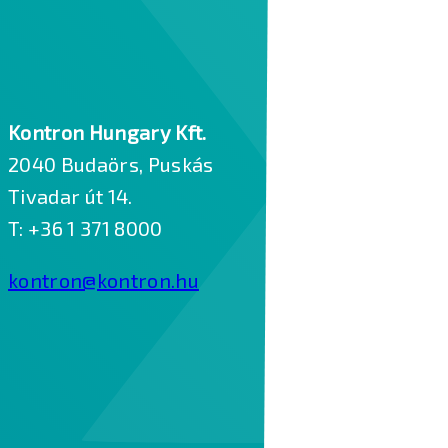
Kontron Hungary Kft.
2040 Budaörs, Puskás
Tivadar út 14.
T: +36 1 371 8000
kontron@kontron.hu