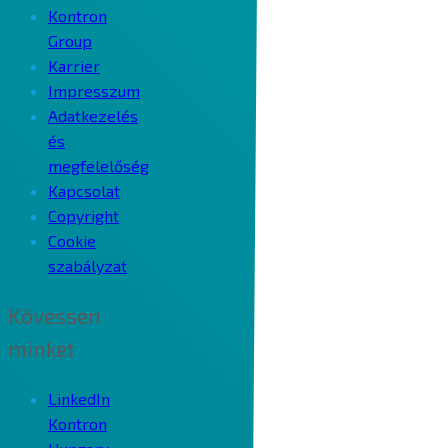
Kontron
Group
Karrier
Impresszum
Adatkezelés
és
megfelelőség
Kapcsolat
Copyright
Cookie
szabályzat
Kövessen
minket
LinkedIn
Kontron