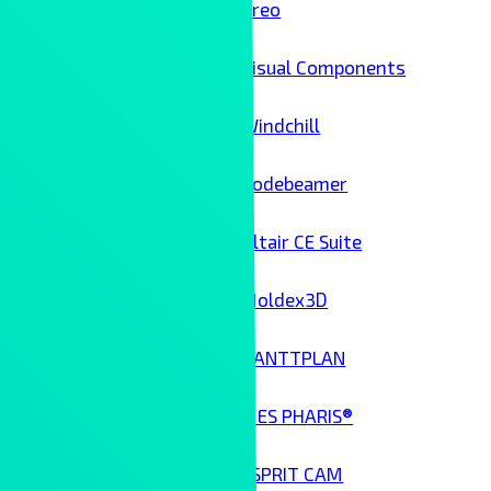
Creo
Visual Components
Windchill
Codebeamer
Altair CE Suite
Moldex3D
GANTTPLAN
MES PHARIS®
ESPRIT CAM