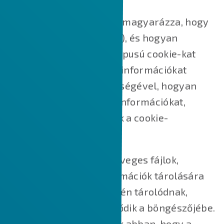
Ez a Cookie-szabályzat elmagyarázza, hogy
mik azok a sütik (cookie-k), és hogyan
használjuk őket, milyen típusú cookie-kat
használunk, azaz milyen információkat
gyűjtünk a cookie-k segítségével, hogyan
használjuk fel ezeket az információkat,
valamint hogyan kezeljük a cookie-
beállításokat.
A cookie-k kisméretű szöveges fájlok,
amelyek kisméretű információk tárolására
szolgálnak. Az Ön eszközén tárolódnak,
amikor a webhely betöltődik a böngészőjébe.
Ezek a cookie-k segítenek abban, hogy a