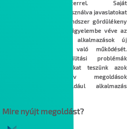
operációs rendszerrel. Saját
tapasztalatainkat is felhasználva javaslatokat
teszünk az operációs rendszer gördülékeny
és hatékony cseréjére, figyelembe véve az
ügyfél által használt alkalmazások új
operációs rendszerrel való működését.
Amennyiben kompatibilitási problémák
lépnének fel, javaslatokat teszünk azok
kezelésére alternatív megoldások
használatával – például alkalmazás
virtualizációval.
Mire nyújt megoldást?