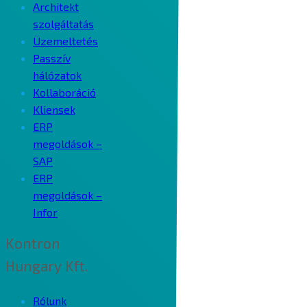
Architekt
szolgáltatás
Üzemeltetés
Passzív
hálózatok
Kollaboráció
Kliensek
ERP
megoldások –
SAP
ERP
megoldások –
Infor
Kontron
Hungary Kft.
Rólunk