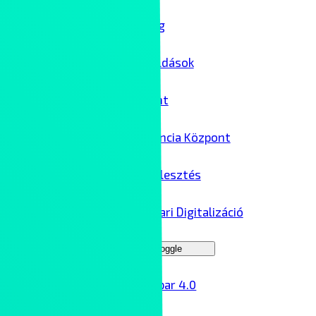
IT biztonság
Felhőmegoldások
Adatközpont
AI Kompetencia Központ
Szoftverfejlesztés
Ipar 4.0 – Ipari Digitalizáció
Menu Toggle
Ipar 4.0