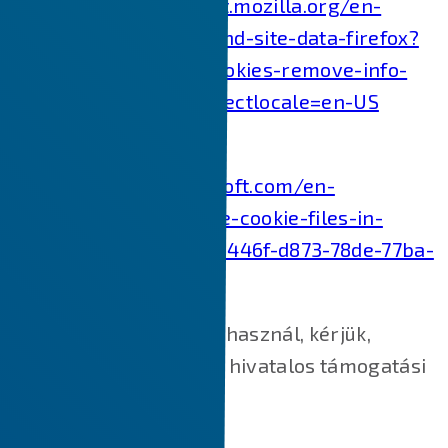
Firefox:
https://support.mozilla.org/en-
US/kb/clear-cookies-and-site-data-firefox?
redirectslug=delete-cookies-remove-info-
websites-stored&redirectlocale=en-US
Internet Explorer:
https://support.microsoft.com/en-
us/topic/how-to-delete-cookie-files-in-
internet-explorer-bca9446f-d873-78de-77ba-
d42645fa52fc
Ha más webböngészőt használ, kérjük,
keresse fel böngészője hivatalos támogatási
dokumentumait.