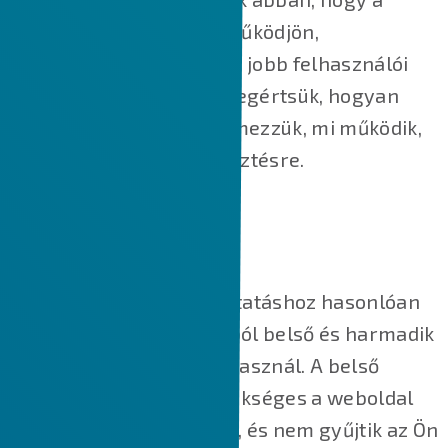
weboldal megfelelően működjön,
biztonságosabbá tegyük, jobb felhasználói
élményt nyújtsunk, és megértsük, hogyan
működik a weboldal, elemezzük, mi működik,
és hol van szükség fejlesztésre.
HOGYAN HASZNÁLJUK A SÜTIKET?
A legtöbb online szolgáltatáshoz hasonlóan
weboldalunk is több célból belső és harmadik
féltől származó sütiket használ. A belső
cookie-k nagy részre szükséges a weboldal
megfelelő működéséhez, és nem gyűjtik az Ön