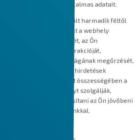
személyazonosításra alkalmas adatait.
A weboldalunkon használt harmadik féltől
származó cookie-k főként a webhely
működésének megértését, az Ön
webhelyünkkel való interakcióját,
szolgáltatásaink biztonságának megőrzését,
az Ön számára releváns hirdetések
megjelenítését, valamint összességében a
jobb felhasználói élményt szolgálják,
valamint segítik felgyorsítani az Ön jövőbeni
interakcióit a weboldalunkkal.
AZ ÁLTALUNK HASZNÁLT SÜTIK TÍPUSAI