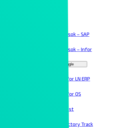
Kollaboráció
Kliensek
ERP megoldások – SAP
ERP megoldások – Infor
Menu Toggle
Infor LN ERP
Infor OS
Birst
Factory Track