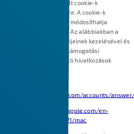
webhelyek által használt cookie-k
blokkolására és törlésére. A cookie-k
letiltásához/törléséhez módosíthatja
böngészője beállításait. Az alábbiakban a
főbb webböngészők sütijeinek kezelésével és
törlésével kapcsolatos támogatási
dokumentumokra mutató hivatkozások
találhatók.
Chrome:
https://support.google.com/accounts/answer
Safari:
https://support.apple.com/en-
in/guide/safari/sfri11471/mac