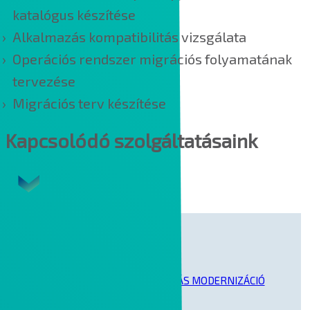
katalógus készítése
Alkalmazás kompatibilitás vizsgálata
Operációs rendszer migrációs folyamatának
tervezése
Migrációs terv készítése
Kapcsolódó szolgáltatásaink
ALKALMAZÁS, SZOLGÁLTATÁS MODERNIZÁCIÓ