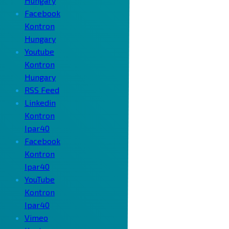
Hungary
Facebook
Kontron
Hungary
Youtube
Kontron
Hungary
RSS Feed
Linkedin
Kontron
Ipar40
Facebook
Kontron
Ipar40
YouTube
Kontron
Ipar40
Vimeo