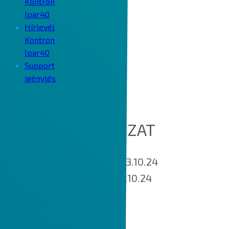
Kontron
Ipar40
Hírlevél
Kontron
Ipar40
Support
igénylés
COOKIE SZABÁLYZAT
Hatálybalépés napja: 2023.10.24
Utoljára módosított: 2023.10.24
MIK AZOK A SÜTIK?