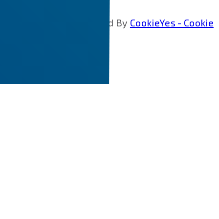
Cookie Policy Generated By
CookieYes - Cookie
Policy Generator
.
CLOSE
Scroll to Top