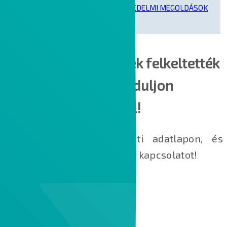
ZERO TRUST ALAPÚ KOMPLEX VÉDELMI MEGOLDÁSOK
Amennyiben a fentiek felkeltették
az érdeklődését, forduljon
hozzánk bizalommal!
Adja meg adatait a lenti adatlapon, és
kollégáink felveszik Önnel a kapcsolatot!
Loading