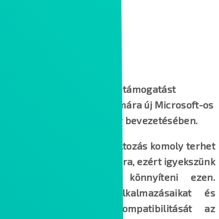
A szolgáltatás célja, hogy támogatást
nyújtsunk ügyfeleink számára új Microsoft-os
kliens operációs rendszer bevezetésében.
Tudjuk, hogy egy ilyen változás komoly terhet
ró az IT üzemeltetés vállára, ezért igyekszünk
szolgáltatásunk révén könnyíteni ezen.
Felmérjük meglévő alkalmazásaikat és
megvizsgáljuk azok kompatibilitását az