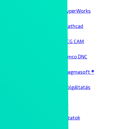
HyperWorks
Mathcad
NCG CAM
Cimco DNC
Magmasoft ®
Architekt szolgáltatás
Üzemeltetés
Passzív hálózatok