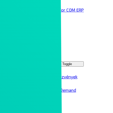
Infor COM ERP
Technológai partnereink
Rólunk
Kontron Group
Rendezvények
Menu Toggle
Ipar 4.0 rendezvények
Ipar 4.0 – On Demand
Karrier