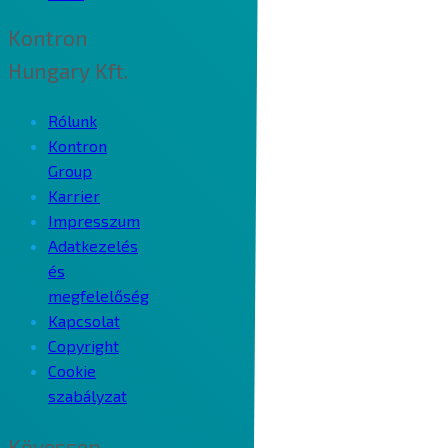
Kontron
Hungary Kft.
Rólunk
Kontron
Group
Karrier
Impresszum
Adatkezelés
és
megfelelőség
Kapcsolat
Copyright
Cookie
szabályzat
Kövessen