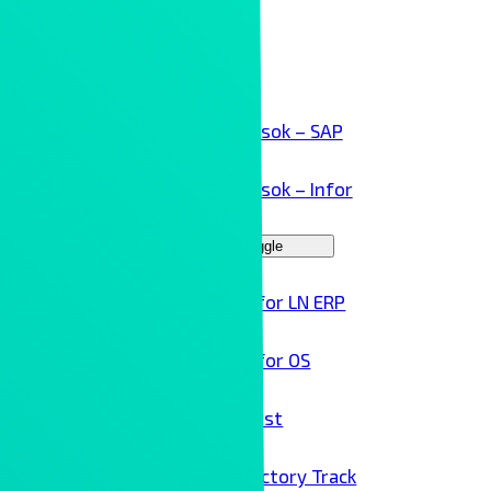
Kollaboráció
Kliensek
ERP megoldások – SAP
ERP megoldások – Infor
Menu Toggle
Infor LN ERP
Infor OS
Birst
Factory Track