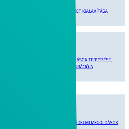
MODERN MUNKAKÖRNYEZET KIALAKÍTÁSA
SHAREPOINT ALAPÚ MEGOLDÁSOK TERVEZÉSE,
BEVEZETÉSE ÉS MIGRÁCIÓJA
ZERO TRUST ALAPÚ KOMPLEX VÉDELMI MEGOLDÁSOK