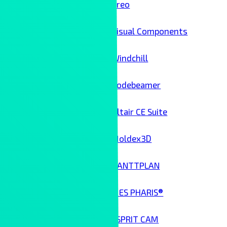
Creo
Visual Components
Windchill
Codebeamer
Altair CE Suite
Moldex3D
GANTTPLAN
MES PHARIS®
ESPRIT CAM