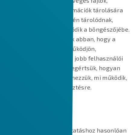
A cookie-k kisméretű szöveges fájlok,
amelyek kisméretű információk tárolására
szolgálnak. Az Ön eszközén tárolódnak,
amikor a webhely betöltődik a böngészőjébe.
Ezek a cookie-k segítenek abban, hogy a
weboldal megfelelően működjön,
biztonságosabbá tegyük, jobb felhasználói
élményt nyújtsunk, és megértsük, hogyan
működik a weboldal, elemezzük, mi működik,
és hol van szükség fejlesztésre.
HOGYAN HASZNÁLJUK A SÜTIKET?
A legtöbb online szolgáltatáshoz hasonlóan