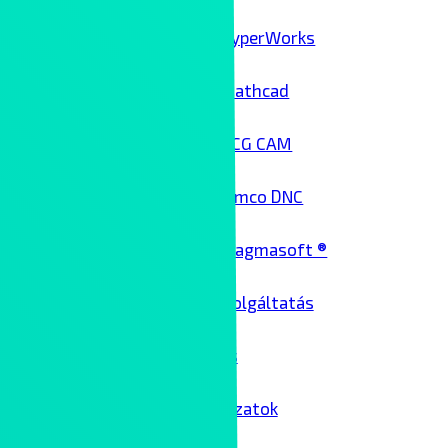
HyperWorks
Mathcad
NCG CAM
Cimco DNC
Magmasoft ®
Architekt szolgáltatás
Üzemeltetés
Passzív hálózatok