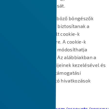
visszavonja hozzájárulását.
Ezen túlmenően a különböző böngészők
különböző módszereket biztosítanak a
webhelyek által használt cookie-k
blokkolására és törlésére. A cookie-k
letiltásához/törléséhez módosíthatja
böngészője beállításait. Az alábbiakban a
főbb webböngészők sütijeinek kezelésével és
törlésével kapcsolatos támogatási
dokumentumokra mutató hivatkozások
találhatók.
Chrome:
https://support.google.com/accounts/answer