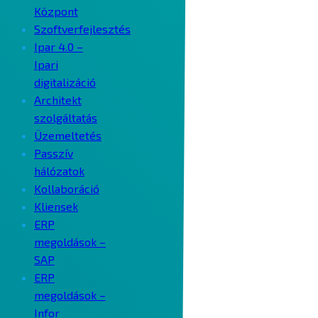
Központ
Szoftverfejlesztés
Ipar 4.0 –
Ipari
digitalizáció
Architekt
szolgáltatás
Üzemeltetés
Passzív
hálózatok
Kollaboráció
Kliensek
ERP
megoldások –
SAP
ERP
megoldások –
Infor