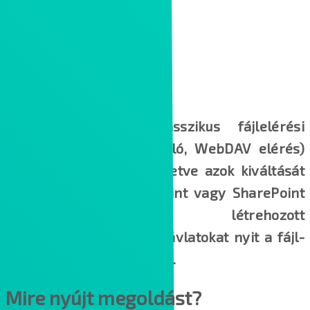
Szolgáltatásunk a klasszikus fájlelérési
megoldások (fájlkiszolgáló, WebDAV elérés)
hatékonyabbá tételét, illetve azok kiváltását
célozza meg. A SharePoint vagy SharePoint
Online alapokon létrehozott
dokumentumkezelés új távlatokat nyit a fájl-
alapú kollaboráció esetén.
Mire nyújt megoldást?