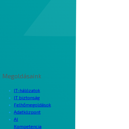
Megoldásaink
IT-hálózatok
IT biztonság
Felhőmegoldások
Adatközpont
AI
Kompetencia