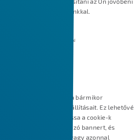
valamint segítik felgyorsítani az Ön jövőbeni
interakcióit a weboldalunkkal.
AZ ÁLTALUNK HASZNÁLT SÜTIK TÍPUSAI
SÜTI BEÁLLÍTÁSOK KEZELÉSE
Süti beállítások
A fenti gombra kattintva bármikor
módosíthatja cookie-beállításait. Ez lehetővé
teszi, hogy újra megnyissa a cookie-k
hozzájárulását tartalmazó bannert, és
módosítsa beállításait, vagy azonnal