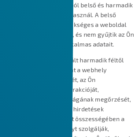
weboldalunk is több célból belső és harmadik
féltől származó sütiket használ. A belső
cookie-k nagy részre szükséges a weboldal
megfelelő működéséhez, és nem gyűjtik az Ön
személyazonosításra alkalmas adatait.
A weboldalunkon használt harmadik féltől
származó cookie-k főként a webhely
működésének megértését, az Ön
webhelyünkkel való interakcióját,
szolgáltatásaink biztonságának megőrzését,
az Ön számára releváns hirdetések
megjelenítését, valamint összességében a
jobb felhasználói élményt szolgálják,