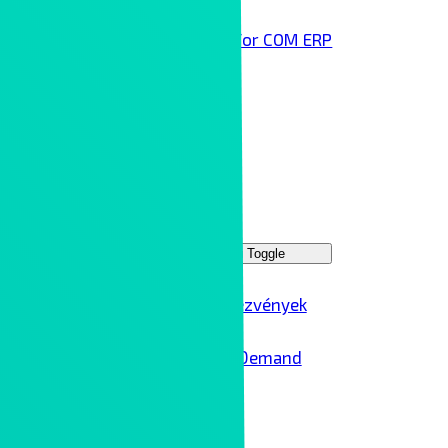
Infor COM ERP
Technológai partnereink
Rólunk
Kontron Group
Rendezvények
Menu Toggle
Ipar 4.0 rendezvények
Ipar 4.0 – On Demand
Karrier