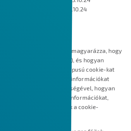
Utoljára módosított: 2023.10.24
MIK AZOK A SÜTIK?
Ez a Cookie-szabályzat elmagyarázza, hogy
mik azok a sütik (cookie-k), és hogyan
használjuk őket, milyen típusú cookie-kat
használunk, azaz milyen információkat
gyűjtünk a cookie-k segítségével, hogyan
használjuk fel ezeket az információkat,
valamint hogyan kezeljük a cookie-
beállításokat.