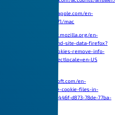
Safari:
https://support.apple.com/en-
in/guide/safari/sfri11471/mac
Firefox:
https://support.mozilla.org/en-
US/kb/clear-cookies-and-site-data-firefox?
redirectslug=delete-cookies-remove-info-
websites-stored&redirectlocale=en-US
Internet Explorer:
https://support.microsoft.com/en-
us/topic/how-to-delete-cookie-files-in-
internet-explorer-bca9446f-d873-78de-77ba-
d42645fa52fc