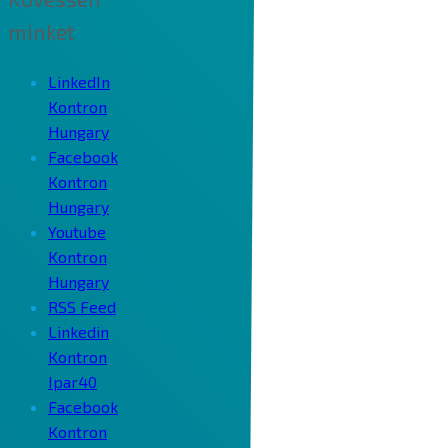
minket
LinkedIn
Kontron
Hungary
Facebook
Kontron
Hungary
Youtube
Kontron
Hungary
RSS Feed
Linkedin
Kontron
Ipar40
Facebook
Kontron