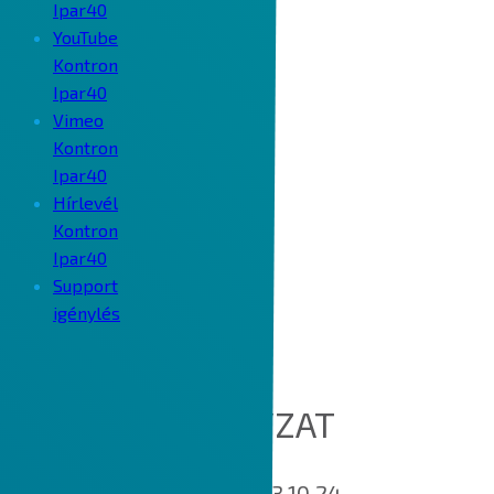
Ipar40
YouTube
Kontron
Ipar40
Vimeo
Kontron
Ipar40
Hírlevél
Kontron
Ipar40
Support
igénylés
COOKIE SZABÁLYZAT
Hatálybalépés napja: 2023.10.24