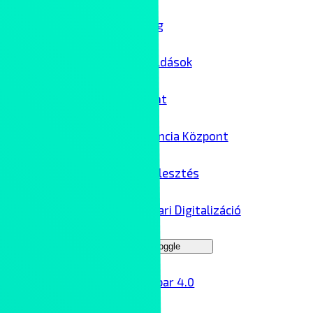
IT biztonság
Felhőmegoldások
Adatközpont
AI Kompetencia Központ
Szoftverfejlesztés
Ipar 4.0 – Ipari Digitalizáció
Menu Toggle
Ipar 4.0