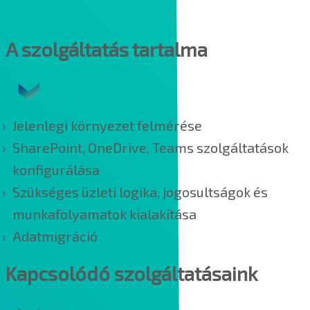
kategóriák alapján.
A szolgáltatás tartalma
Jelenlegi környezet felmérése
SharePoint, OneDrive, Teams szolgáltatások
konfigurálása
Szükséges üzleti logika, jogosultságok és
munkafolyamatok kialakítása
Adatmigráció
Kapcsolódó szolgáltatásaink