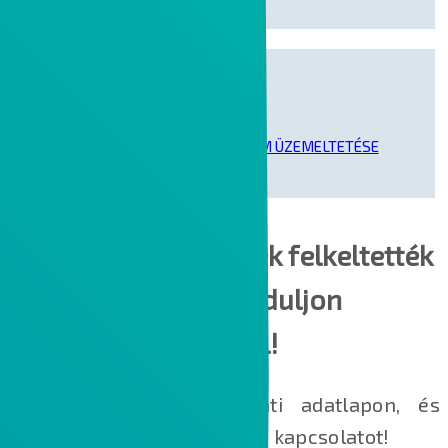
KOLLABORÁCIÓS PLATFORM ÜZEMELTETÉSE
Amennyiben a fentiek felkeltették
az érdeklődését, forduljon
hozzánk bizalommal!
Adja meg adatait a lenti adatlapon, és
kollégáink felveszik Önnel a kapcsolatot!