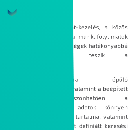
A verziózás, a metaadat-kezelés, a közös
szerkesztési lehetőség, a munkafolyamatok
és automatizációs lehetőségek hatékonyabbá
és dinamikusabbá teszik a
dokumentumkezelést.
A metaadatokra épülő
dokumentumkezelésnek, valamint a beépített
keresőmotornak köszönhetően a
szolgáltatásban tárolt adatok könnyen
kereshetővé válnak azok tartalma, valamint
az egyedi igények szerint definiált keresési