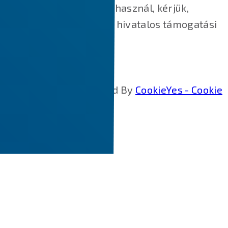
Ha más webböngészőt használ, kérjük,
keresse fel böngészője hivatalos támogatási
dokumentumait.
Cookie Policy Generated By
CookieYes - Cookie
Policy Generator
.
CLOSE
Scroll to Top