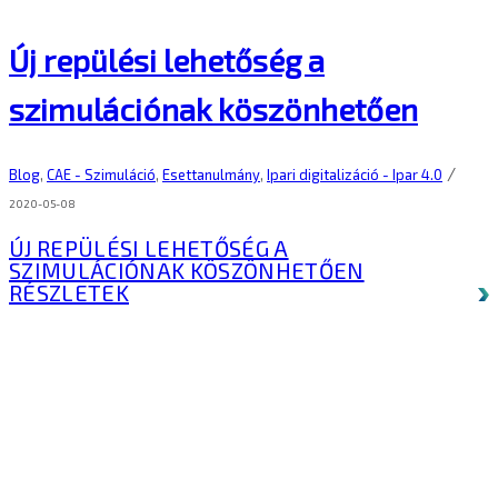
Új repülési lehetőség a
szimulációnak köszönhetően
/
Blog
,
CAE - Szimuláció
,
Esettanulmány
,
Ipari digitalizáció - Ipar 4.0
2020-05-08
ÚJ REPÜLÉSI LEHETŐSÉG A
SZIMULÁCIÓNAK KÖSZÖNHETŐEN
RÉSZLETEK