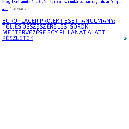
Blog
,
Esettanulmány
,
Gyár- és robotszimuláció
,
Ipari digitalizáció - Ipar
/
4.0
2020-03-30
EUROPLACER PROJEKT ESETTANULMÁNY:
TELJES ÖSSZESZERELÉSI SOROK
MEGTERVEZÉSE EGY PILLANAT ALATT
RÉSZLETEK