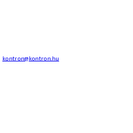
Kontron Hungary Kft.
2040 Budaörs, Puskás
Tivadar út 14.
T: +36 1 371 8000
kontron@kontron.hu