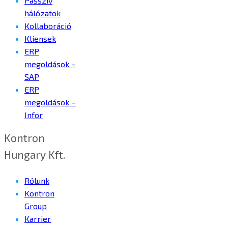
Passzív
hálózatok
Kollaboráció
Kliensek
ERP
megoldások –
SAP
ERP
megoldások –
Infor
Kontron
Hungary Kft.
Rólunk
Kontron
Group
Karrier