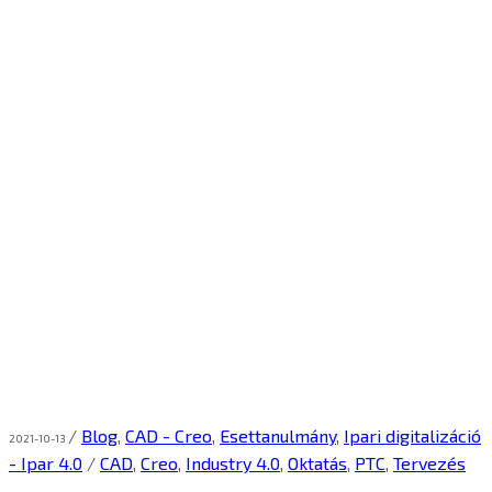
/
Blog
,
CAD - Creo
,
Esettanulmány
,
Ipari digitalizáció
2021-10-13
- Ipar 4.0
/
CAD
,
Creo
,
Industry 4.0
,
Oktatás
,
PTC
,
Tervezés