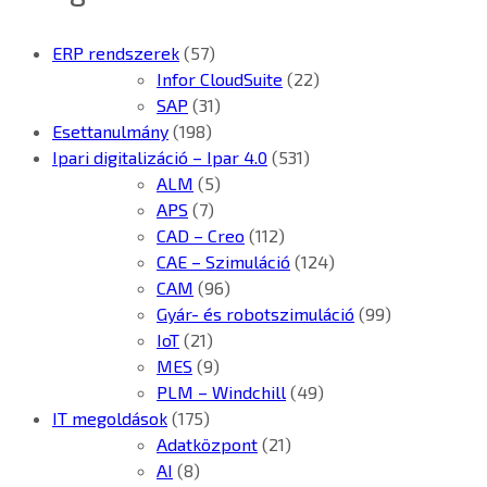
ERP rendszerek
(57)
Infor CloudSuite
(22)
SAP
(31)
Esettanulmány
(198)
Ipari digitalizáció – Ipar 4.0
(531)
ALM
(5)
APS
(7)
CAD – Creo
(112)
CAE – Szimuláció
(124)
CAM
(96)
Gyár- és robotszimuláció
(99)
IoT
(21)
MES
(9)
PLM – Windchill
(49)
IT megoldások
(175)
Adatközpont
(21)
AI
(8)