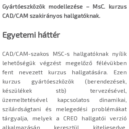
Gyártóeszközök modellezése – MsC. kurzus
CAD/CAM szakirányos hallgatóknak.
Egyetemi háttér
CAD/CAM-szakos MSC-s hallgatóknak nyílik
lehetőségük végzést megelőző félévükben
fent nevezett kurzus hallgatására. Ezen
kurzus gyártóeszközök (berendezések,
készülékek stb) tervezésével,
üzemeltetésével kapcsolatos dinamikai,
szilárdságtani és melegedési problémákat
tárgyalja, melyek a CREO hallgatói verzió
alkalmazásán keresztül kiteljesedve,