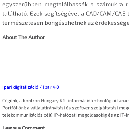
egyszerűbben megtalálhassák a számukra re
található. Ezek segítségével a CAD/CAM/CAE t
természetesen böngészhetnek az érdekességek 
About The Author
Ipari digitalizáció / Ipar 4.0
Cégünk, a Kontron Hungary Kft. információtechnológiai tanácsa
Portfóliónk a vállalatirányítási és szoftver szolgáltatási 
telekommunikációs célú IP-hálózati megoldásokig és az IT-infr
Leave a Comment