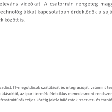
leváns videókat. A csatornán rengeteg magy
echnológiákkal kapcsolatban érdeklődők a saj
között is.
dást, IT-megoldások szállítását és integrációját, valamint tes
megoldásoktól, az ipari termék-életciklus menedzsment rendsze
astruktúrák teljes köréig (aktív hálózatok, szerver- és tárolór