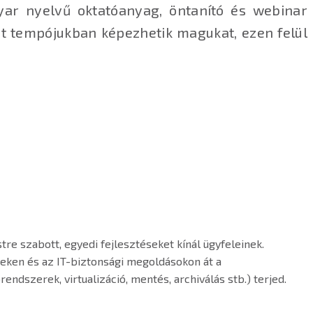
ar nyelvű oktatóanyag, öntanító és webinar
át tempójukban képezhetik magukat, ezen felül
tre szabott, egyedi fejlesztéseket kínál ügyfeleinek.
reken és az IT-biztonsági megoldásokon át a
endszerek, virtualizáció, mentés, archiválás stb.) terjed.