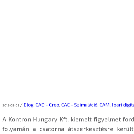
/
Blog
,
CAD - Creo
,
CAE - Szimuláció
,
CAM
,
Ipari digit
2015-08-03
A Kontron Hungary Kft. kiemelt figyelmet ford
folyamán a csatorna átszerkesztésre kerül