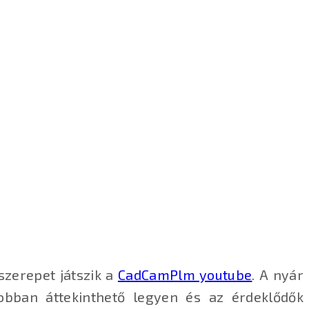
szerepet játszik a
CadCamPlm youtube
. A nyár
obban áttekinthető legyen és az érdeklődők