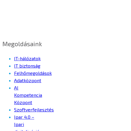
Megoldásaink
IT-hálózatok
IT biztonság
Felhőmegoldások
Adatközpont
AI
Kompetencia
Központ
Szoftverfejlesztés
Ipar 4.0 –
Ipari