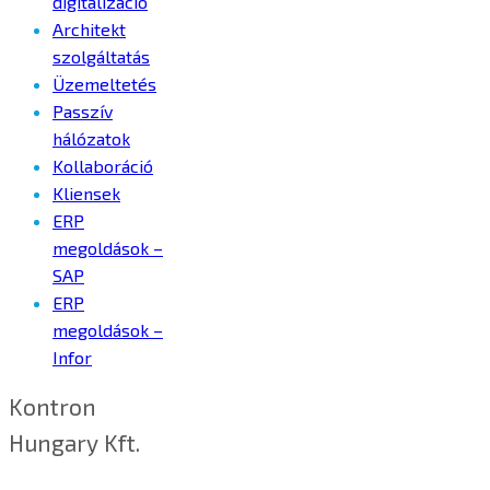
digitalizáció
Architekt
szolgáltatás
Üzemeltetés
Passzív
hálózatok
Kollaboráció
Kliensek
ERP
megoldások –
SAP
ERP
megoldások –
Infor
Kontron
Hungary Kft.