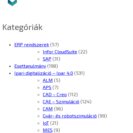
Kategóriák
ERP rendszerek
(57)
Infor CloudSuite
(22)
SAP
(31)
Esettanulmány
(198)
Ipari digitalizáció – Ipar 4.0
(531)
ALM
(5)
APS
(7)
CAD – Creo
(112)
CAE – Szimuláció
(124)
CAM
(96)
Gyár- és robotszimuláció
(99)
IoT
(21)
MES
(9)