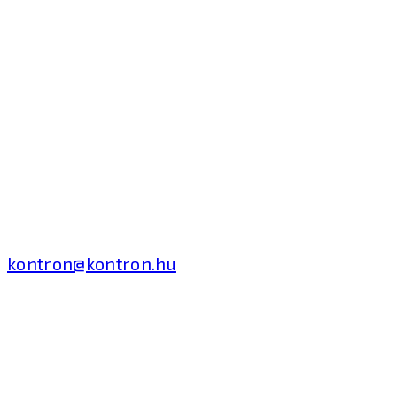
Kontron Hungary Kft.
2040 Budaörs, Puskás
Tivadar út 14.
T: +36 1 371 8000
kontron@kontron.hu