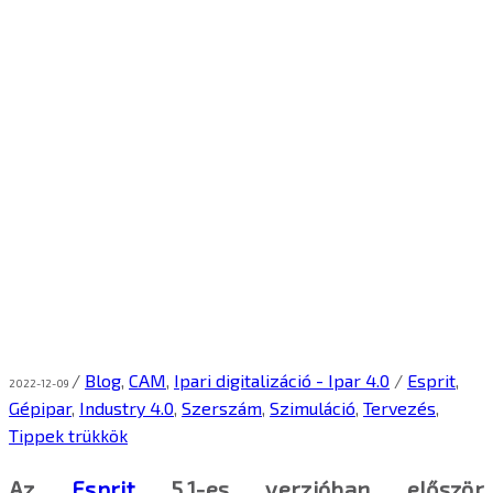
/
Blog
,
CAM
,
Ipari digitalizáció - Ipar 4.0
/
Esprit
,
2022-12-09
Gépipar
,
Industry 4.0
,
Szerszám
,
Szimuláció
,
Tervezés
,
Tippek trükkök
Az
Esprit
5.1-es verzióban először