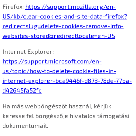
Firefox:
https://support.mozilla.org/en-
US/kb/clear-cookies-and-site-data-firefox?
redirectslug=delete-cookies-remove-info-
websites-stored&redirectlocale=en-US
Internet Explorer:
https://support.microsoft.com/en-
us/topic/how-to-delete-cookie-files-in-
internet-explorer-bca9446f-d873-78de-77ba-
d42645fa52fc
Ha más webböngészőt használ, kérjük,
keresse fel böngészője hivatalos támogatási
dokumentumait.