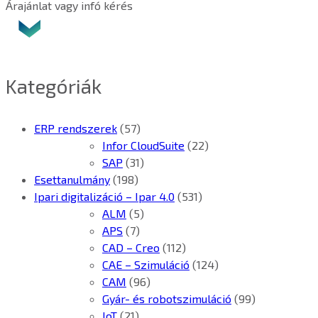
Árajánlat vagy infó kérés
Kategóriák
ERP rendszerek
(57)
Infor CloudSuite
(22)
SAP
(31)
Esettanulmány
(198)
Ipari digitalizáció – Ipar 4.0
(531)
ALM
(5)
APS
(7)
CAD – Creo
(112)
CAE – Szimuláció
(124)
CAM
(96)
Gyár- és robotszimuláció
(99)
IoT
(21)