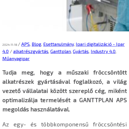
/
APS
,
Blog
,
Esettanulmány
,
Ipari digitalizáció - Ipar
2024-11-18
4.0
/
alkatrészgyártás
,
Ganttplan
,
Gyártás
,
Industry 4.0
,
Műanyagipar
Tudja meg, hogy a műszaki fröccsöntött
alkatrészek gyártásával foglalkozó, a világ
vezető vállalatai között szereplő cég, miként
optimalizálja termelését a GANTTPLAN APS
megoldás használatával.
Az egy- és többkomponensű fröccsöntési