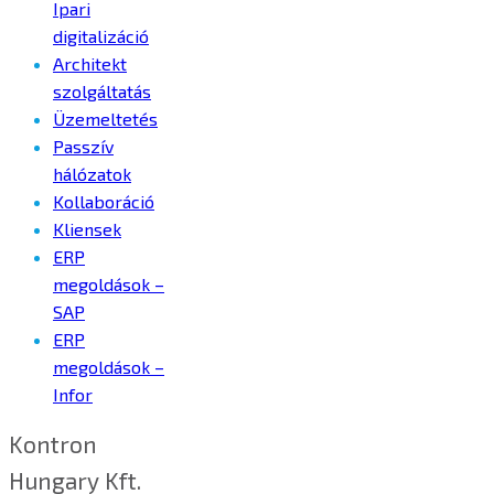
Ipari
digitalizáció
Architekt
szolgáltatás
Üzemeltetés
Passzív
hálózatok
Kollaboráció
Kliensek
ERP
megoldások –
SAP
ERP
megoldások –
Infor
Kontron
Hungary Kft.