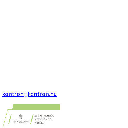
Kontron Hungary Kft.
2040 Budaörs, Puskás
Tivadar út 14.
T: +36 1 371 8000
kontron@kontron.hu