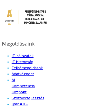
Megoldásaink
IT-hálózatok
IT biztonság
Felhőmegoldások
Adatközpont
AI
Kompetencia
Központ
Szoftverfejlesztés
Ipar 4.0 –