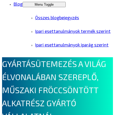
Blog
Menu Toggle
Összes blogbejegyzés
Ipari esettanulmányok termék szerint
Ipari esettanulmányok iparág szerint
GYÁRTÁSÜTEMEZÉS A VILÁG
ÉLVONALÁBAN SZEREPLŐ,
MŰSZAKI FRÖCCSÖNTÖTT
ALKATRÉSZ GYÁRTÓ