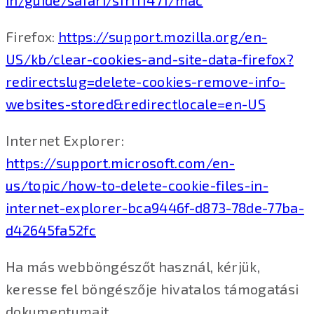
in/guide/safari/sfri11471/mac
Firefox:
https://support.mozilla.org/en-
US/kb/clear-cookies-and-site-data-firefox?
redirectslug=delete-cookies-remove-info-
websites-stored&redirectlocale=en-US
Internet Explorer:
https://support.microsoft.com/en-
us/topic/how-to-delete-cookie-files-in-
internet-explorer-bca9446f-d873-78de-77ba-
d42645fa52fc
Ha más webböngészőt használ, kérjük,
keresse fel böngészője hivatalos támogatási
dokumentumait.