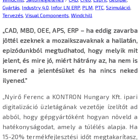
Gyártás
,
Industry 4.0
,
Infor LN ERP
,
PLM
,
PTC
,
Szimuláció
,
Tervezés
,
Visual Components
,
Windchill
„CAD, MBD, OEE, APS, ERP – ha eddig zavarba
jöttél ezeknek a mozaikszavaknak a hallatán,
epizódunkból megtudhatod, hogy melyik mit
jelent, és mire jó, miért hátrány az, ha nem is
ismered a jelentésüket és ha nincs neked
ilyened.”
„Nyirő Ferenc a KONTRON Hungary Kft. ipari
digitalizáció üzletágának vezetője ízelítőt ad
abból, hogy gépgyártóként hogyan növeld a
hatékonyságodat, amely a túlélés alapja. Ha
15-20% termékfejlesztési időt megtakarítasz,