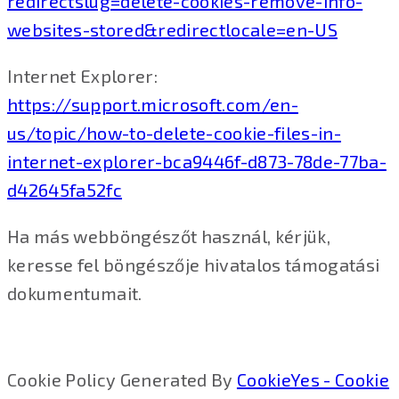
redirectslug=delete-cookies-remove-info-
websites-stored&redirectlocale=en-US
Internet Explorer:
https://support.microsoft.com/en-
us/topic/how-to-delete-cookie-files-in-
internet-explorer-bca9446f-d873-78de-77ba-
d42645fa52fc
Ha más webböngészőt használ, kérjük,
keresse fel böngészője hivatalos támogatási
dokumentumait.
Cookie Policy Generated By
CookieYes - Cookie