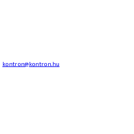
Kontron Hungary Kft.
2040 Budaörs, Puskás
Tivadar út 14.
T: +36 1 371 8000
kontron@kontron.hu