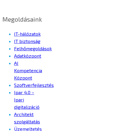
Megoldásaink
IT-hálózatok
IT biztonság
Felhőmegoldások
Adatközpont
AI
Kompetencia
Központ
Szoftverfejlesztés
Ipar 4.0 –
Ipari
digitalizáció
Architekt
szolgáltatás
Üzemeltetés