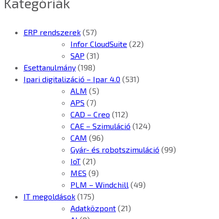
Kategóriák
ERP rendszerek
(57)
Infor CloudSuite
(22)
SAP
(31)
Esettanulmány
(198)
Ipari digitalizáció – Ipar 4.0
(531)
ALM
(5)
APS
(7)
CAD – Creo
(112)
CAE – Szimuláció
(124)
CAM
(96)
Gyár- és robotszimuláció
(99)
IoT
(21)
MES
(9)
PLM – Windchill
(49)
IT megoldások
(175)
Adatközpont
(21)