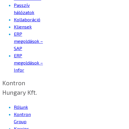
Passzív
hálózatok
Kollaboráció
Kliensek
ERP
megoldások –
SAP
ERP
megoldások –
Infor
Kontron
Hungary Kft.
Rólunk
Kontron
Group
Karrier