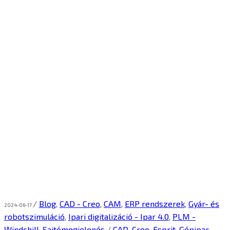
/
Blog
,
CAD - Creo
,
CAM
,
ERP rendszerek
,
Gyár- és
2024-06-17
robotszimuláció
,
Ipari digitalizáció - Ipar 4.0
,
PLM -
Windchill
,
Sajtómegjelenés
/
CAD
,
Creo
,
Esprit
,
Gépipar
,