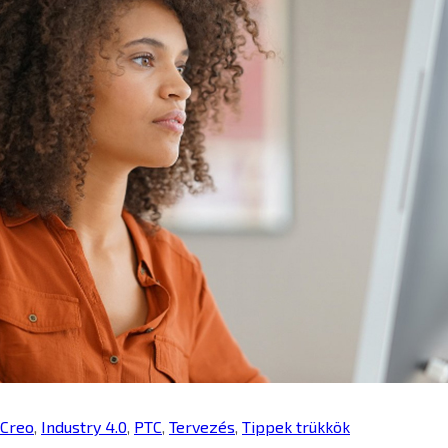
Creo
,
Industry 4.0
,
PTC
,
Tervezés
,
Tippek trükkök