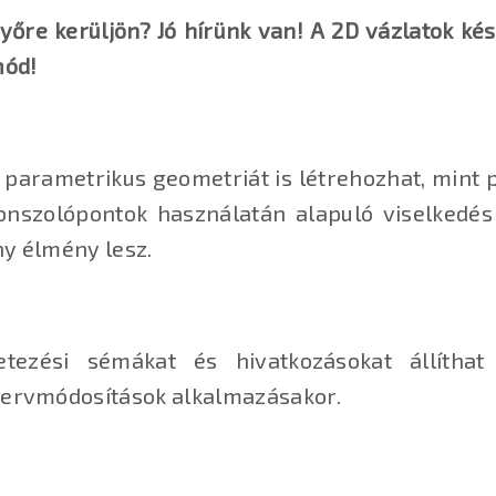
ernyőre kerüljön? Jó hírünk van! A 2D vázlatok 
ód!
parametrikus geometriát is létrehozhat, mint pé
 vonszolópontok használatán alapuló viselkedés
ny élmény lesz.
etezési sémákat és hivatkozásokat állítha
 tervmódosítások alkalmazásakor.