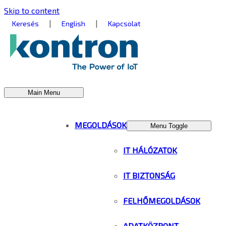
Skip to content
|
|
Keresés
English
Kapcsolat
Main Menu
MEGOLDÁSOK
Menu Toggle
IT HÁLÓZATOK
IT BIZTONSÁG
FELHŐMEGOLDÁSOK
ADATKÖZPONT