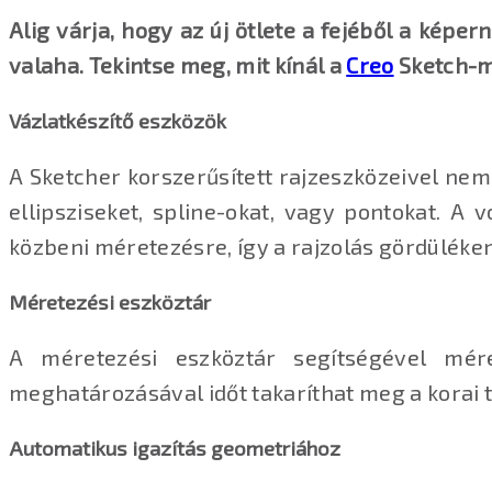
Alig várja, hogy az új ötlete a fejéből a kép
valaha. Tekintse meg, mit kínál a
Creo
Sketch-m
Vázlatkészítő eszközök
A Sketcher korszerűsített rajzeszközeivel nem 
ellipsziseket, spline-okat, vagy pontokat. A
közbeni méretezésre, így a rajzolás gördüléke
Méretezési eszköztár
A méretezési eszköztár segítségével mér
meghatározásával időt takaríthat meg a korai
Automatikus igazítás geometriához