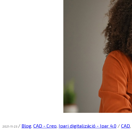
/
Blog
,
CAD - Creo
,
Ipari digitalizáció - Ipar 4.0
/
CAD
,
2021-11-23