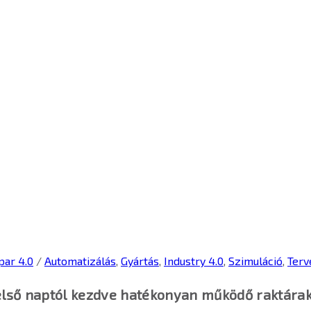
Ipar 4.0
/
Automatizálás
,
Gyártás
,
Industry 4.0
,
Szimuláció
,
Terv
első naptól kezdve hatékonyan működő raktára