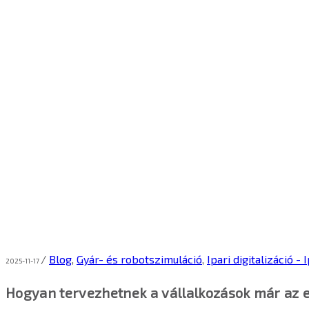
/
Blog
,
Gyár- és robotszimuláció
,
Ipari digitalizáció - 
2025-11-17
Hogyan tervezhetnek a vállalkozások már az 