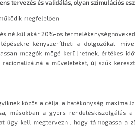
gens tervezés és validálás, olyan szimulációs e
 működik megfelelően
zés nélkül akár 20%-os termelékenységnöveked
n lépésekre kényszerítheti a dolgozókat, mi
assan mozgók mögé kerülhetnek, értékes időt
y racionalizálná a műveleteket, új szűk keres
yiknek közös a célja, a hatékonyság maximali
sa, másokban a gyors rendeléskiszolgálás a 
rat úgy kell megtervezni, hogy támogassa a