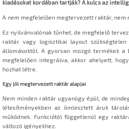
kiadásokat kordában tartják? A kulcs az intelli
A nem megfelelően megtervezett raktár, nem
Ez nyilvánvalónak tűnhet, de megfelelő terve
raktár vagy logisztikai layout szükségtele
állomásoktól. A gyorsan mozgó termékek a l
megfelelően integrálva, akkor ahelyett, hog
hozhat létre.
Egy jól megtervezett raktár alapjai
Nem minden raktár ugyanúgy épül, de mindeg
létesítményekben az ömlesztett áruk tárolá
működnek. Funkciótól függetlenül egy raktá
változó igényekhez.