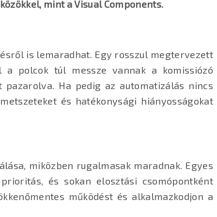
szközökkel, mint a Visual Components.
ésről is lemaradhat. Egy rosszul megtervezett
vel a polcok túl messze vannak a komissiózó
 pazarolva. Ha pedig az automatizálás nincs
ztmetszeteket és hatékonysági hiányosságokat
zálása, miközben rugalmasak maradnak. Egyes
prioritás, és sokan elosztási csomópontként
 zökkenőmentes működést és alkalmazkodjon a