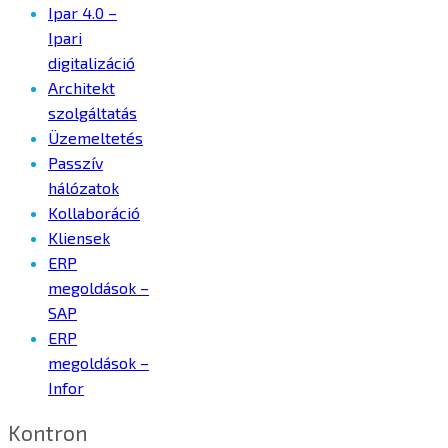
Ipar 4.0 –
Ipari
digitalizáció
Architekt
szolgáltatás
Üzemeltetés
Passzív
hálózatok
Kollaboráció
Kliensek
ERP
megoldások –
SAP
ERP
megoldások –
Infor
Kontron