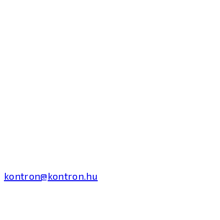
Kontron Hungary Kft.
2040 Budaörs, Puskás
Tivadar út 14.
T: +36 1 371 8000
kontron@kontron.hu