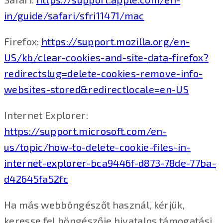
in/guide/safari/sfri11471/mac
Firefox:
https://support.mozilla.org/en-
US/kb/clear-cookies-and-site-data-firefox?
redirectslug=delete-cookies-remove-info-
websites-stored&redirectlocale=en-US
Internet Explorer:
https://support.microsoft.com/en-
us/topic/how-to-delete-cookie-files-in-
internet-explorer-bca9446f-d873-78de-77ba-
d42645fa52fc
Ha más webböngészőt használ, kérjük,
keresse fel böngészője hivatalos támogatási