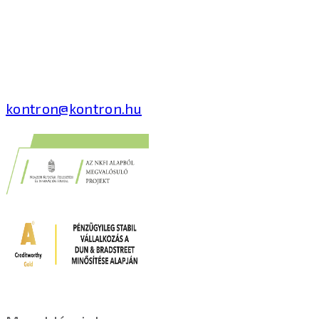
Kontron Hungary Kft.
2040 Budaörs, Puskás
Tivadar út 14.
T: +36 1 371 8000
kontron@kontron.hu