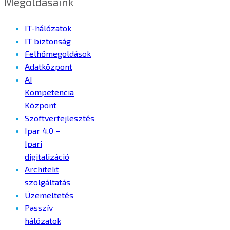
Megoldásaink
IT-hálózatok
IT biztonság
Felhőmegoldások
Adatközpont
AI
Kompetencia
Központ
Szoftverfejlesztés
Ipar 4.0 –
Ipari
digitalizáció
Architekt
szolgáltatás
Üzemeltetés
Passzív
hálózatok