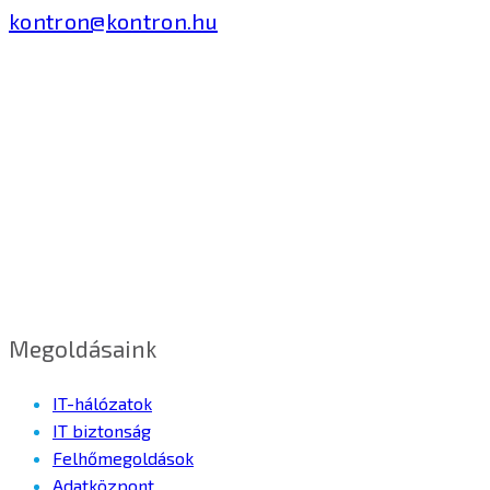
kontron@kontron.hu
Megoldásaink
IT-hálózatok
IT biztonság
Felhőmegoldások
Adatközpont