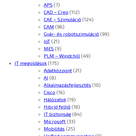
APS
(7)
CAD – Creo
(112)
CAE – Szimuláció
(124)
CAM
(96)
Gyár- és robotszimuláció
(99)
IoT
(21)
MES
(9)
PLM – Windchill
(49)
IT megoldások
(175)
Adatközpont
(21)
AI
(8)
Alkalmazásfejlesztés
(10)
Cisco
(16)
Hálózatok
(19)
Hibrid felhő
(18)
IT biztonság
(84)
Microsoft
(33)
Mobilitás
(25)
Unified communication
(9)