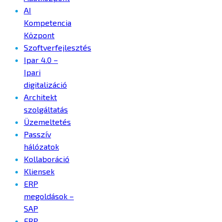
AI
Kompetencia
Központ
Szoftverfejlesztés
Ipar 4.0 –
Ipari
digitalizáció
Architekt
szolgáltatás
Üzemeltetés
Passzív
hálózatok
Kollaboráció
Kliensek
ERP
megoldások –
SAP
ERP