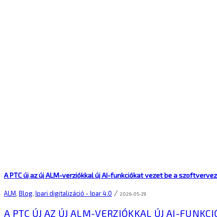
A PTC új az új ALM-verziókkal új AI-funkciókat vezet be a szoftver
/
ALM
,
Blog
,
Ipari digitalizáció - Ipar 4.0
2026-05-29
A PTC ÚJ AZ ÚJ ALM-VERZIÓKKAL ÚJ AI-FUN